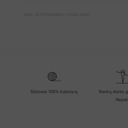
VISO : 14 STRAIPSNIAI / 2 PUSLAPIAI
Siūlome 100% kašmyrą
Rankų darbo g
Nepal