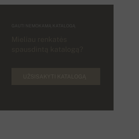
GAUTI NEMOKAMĄ KATALOGĄ
Mieliau renkatės
spausdintą katalogą?
UŽSISAKYTI KATALOGĄ