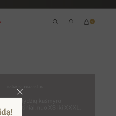
s
0
KAŠMYRO TINKLARAŠTIS
Visų dydžių kašmyro
megztiniai, nuo XS iki XXXL.
idą!