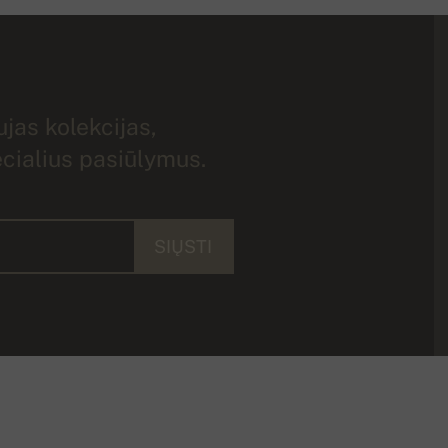
jas kolekcijas,
ecialius pasiūlymus.
SIŲSTI