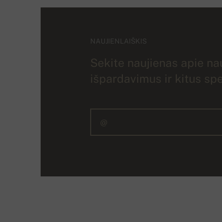
NAUJIENLAIŠKIS
Sekite naujienas apie nau
išpardavimus ir kitus sp