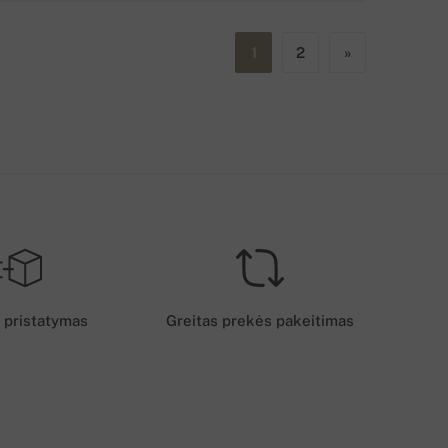
1
2
»
 pristatymas
Greitas prekės pakeitimas