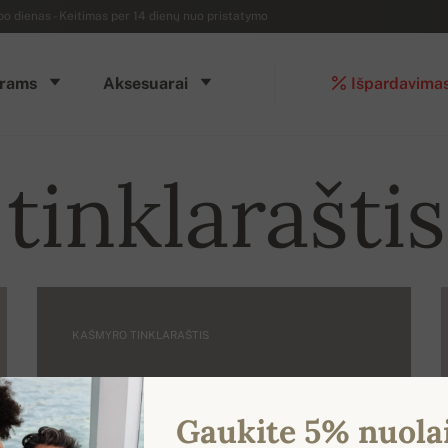
dienas - Keitimas per 14 dienų nuo pristatymo
rams
Aksesuarai
Išpardavima
inklaraštis
KAŠMYRO TINKLARAŠTIS
Kašmyras (medžiaga) -
trumpa informacija.
Gaukite 5% nuola