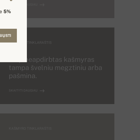
SKAITYTI DAUGIAU
te
5%
SIŲSTI
KAŠMYRO TINKLARAŠTIS
Kaip neapdirbtas kašmyras
tampa švelniu megztiniu arba
pašmina.
SKAITYTI DAUGIAU
KAŠMYRO TINKLARAŠTIS