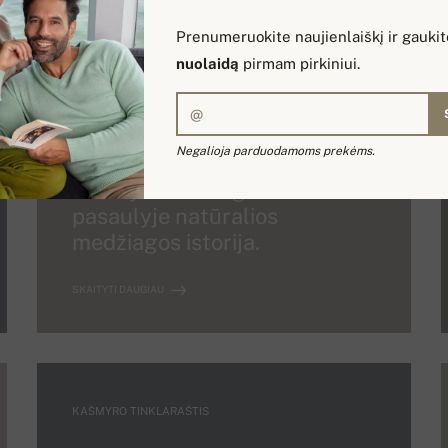
SKAITYTI DAUGIAU
Prenumeruokite naujienlaiškį ir gauki
nuolaidą
pirmam pirkiniui.
KAŠMYRO TINKLARAŠTIS
Negalioja parduodamoms prekėms.
Kašmyras - brangiausios
pasaulyje natūralios
medžiagos istorija.
SKAITYTI DAUGIAU
KAŠMYRO TINKLARAŠTIS