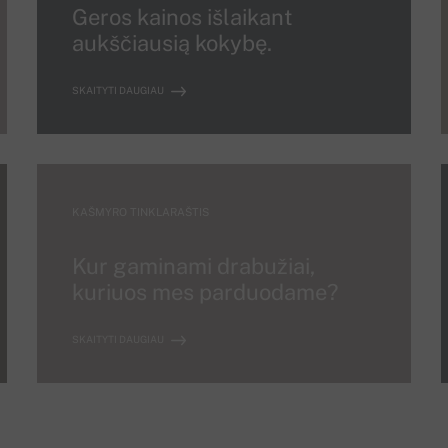
Geros kainos išlaikant
aukščiausią kokybę.
SKAITYTI DAUGIAU
KAŠMYRO TINKLARAŠTIS
Kur gaminami drabužiai,
kuriuos mes parduodame?
SKAITYTI DAUGIAU