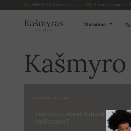
NEMOKAMAS pristatymas nuo 400€ - Pristatymas per 5 darbo 
Kašmyras
Moterims
Vy
LIETUVA
Kašmyro t
KAŠMYRO TINKLARAŠTIS
Kašmyras - kodėl būtent taip
vadinamas?