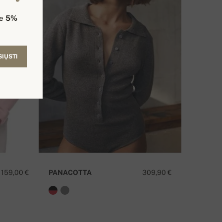
te
5%
SIŲSTI
159,00 €
PANACOTTA
309,90 €