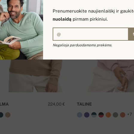
Prenumeruokite naujienlaiškį ir gauki
nuolaidą
pirmam pirkiniui.
Negalioja parduodamoms prekėms.
LMA
224,00 €
TALINE
+7