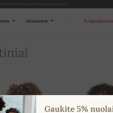
dienas - Keitimas per 14 dienų nuo pristatymo
rams
Aksesuarai
Išpardavima
iniai
Gaukite 5% nuola