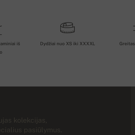
aminiai iš
Dydžiai nuo XS iki XXXXL
Greitas
o
jas kolekcijas,
ecialius pasiūlymus.