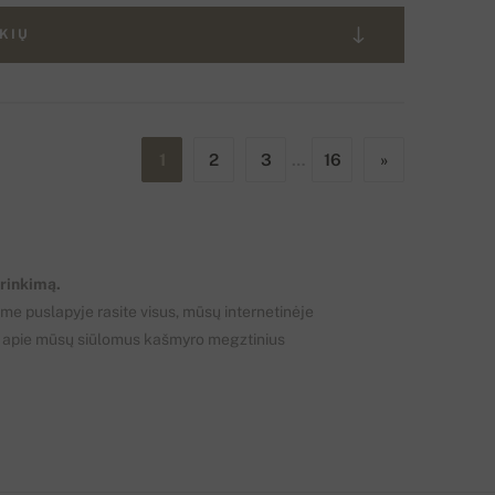
EKIŲ
1
2
3
…
16
»
irinkimą.
me puslapyje rasite visus, mūsų internetinėje
s apie mūsų siūlomus kašmyro megztinius