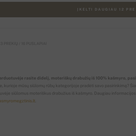
ĮKELTI DAUGIAU 12 PR
83 PREKIŲ / 16 PUSLAPIAI
rduotuvėje rasite didelį, moteriškų drabužių iš 100% kašmyro, pas
, kurioje mūsų siūlomų rūbų kategorijoje pradėti savo pasirinkimą? Šia
uvėje siūlomus moteriškus drabužius iš kašmyro. Daugiau informacijo
asmyromegztinis.lt
.