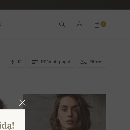
s
0
12
Rūšiuoti pagal
Filtras
idą!