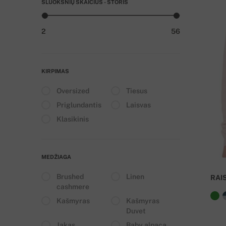
SLUOKSNIŲ SKAIČIUS - STORIS
2
56
KIRPIMAS
Oversized
Tiesus
Priglundantis
Laisvas
Klasikinis
MEDŽIAGA
Brushed
Linen
RAI
cashmere
Kašmyras
Kašmyras
Duvet
Jakas
Baby alpaca