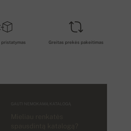
 pristatymas
Greitas prekės pakeitimas
GAUTI NEMOKAMĄ KATALOGĄ
Mieliau renkatės
spausdintą katalogą?