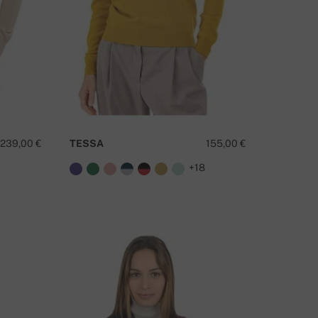
239,00 €
TESSA
155,00 €
8
+18