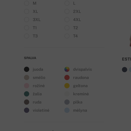
M
L
XL
2XL
3XL
4XL
T1
T2
T3
T4
SPALVA
EST
juoda
dvispalvis
smėlio
raudona
rožinė
geltona
žalia
kreminė
ruda
pilka
violetinė
mėlyna