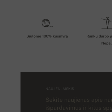
Siūlome 100% kašmyrą
Rankų darbo g
Nepal
NAUJIENLAIŠKIS
Sekite naujienas apie nau
išpardavimus ir kitus sp