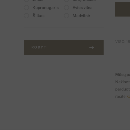
Kupranugaris
Avies vilna
Šilkas
Medvilnė
VISO: 1
RODYTI
Mūsų pa
Nežinote
parduot
rasite
k