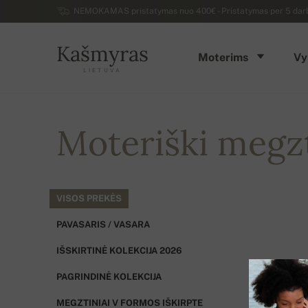
NEMOKAMAS pristatymas nuo 400€ - Pristatymas per 5 darbo 
Kašmyras
Moterims
Vy
LIETUVA
Moteriški megzt
VISOS PREKĖS
PAVASARIS / VASARA
IŠSKIRTINĖ KOLEKCIJA 2026
PAGRINDINĖ KOLEKCIJA
MEGZTINIAI V FORMOS IŠKIRPTE