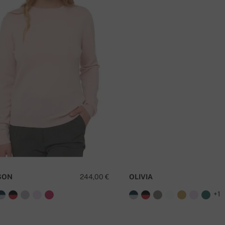
SON
244,00 €
OLIVIA
+1