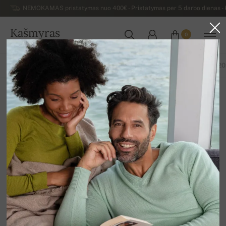
NEMOKAMAS pristatymas nuo 400€ - Pristatymas per 5 darbo dienas - K
Kašmyras
0
LIETUVA
VISOS PREKĖS
PAVASARIS / VASARA
IŠSKIRTINĖ KOLEKCIJA 2
Last pieces
12
Rūšiuoti pagal
Filtras