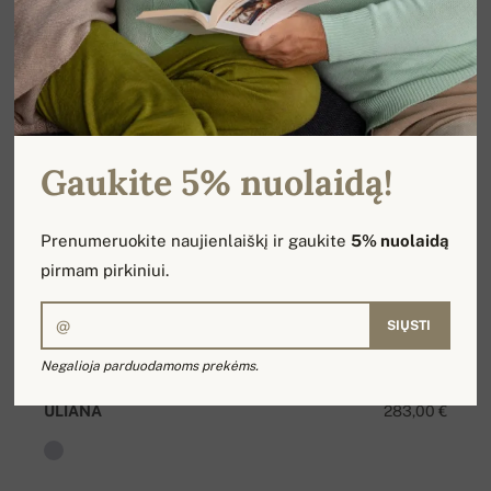
Gaukite 5% nuolaidą!
Prenumeruokite naujienlaiškį ir gaukite
5% nuolaidą
pirmam pirkiniui.
SIŲSTI
Negalioja parduodamoms prekėms.
ULIANA
283,00 €