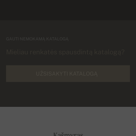
GAUTI NEMOKAMĄ KATALOGĄ
Mieliau renkatės spausdintą katalogą?
UŽSISAKYTI KATALOGĄ
Kašmyras