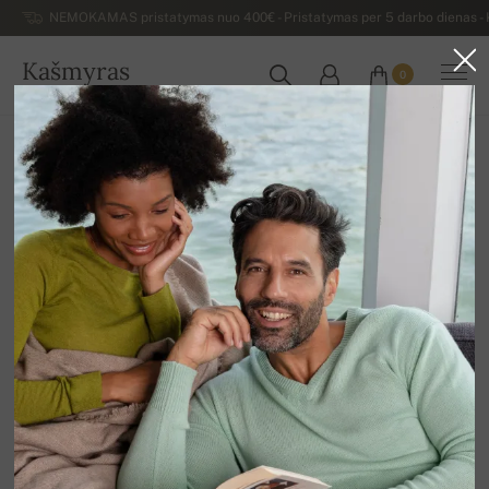
NEMOKAMAS pristatymas nuo 400€ - Pristatymas per 5 darbo dienas - K
Kašmyras
0
LIETUVA
Atgal
Išpardavimas
MOTERIŠKI MEGZTINIAI