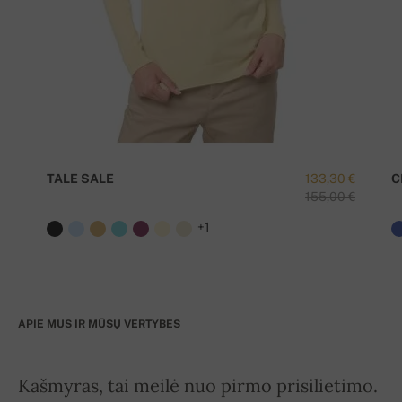
TALE SALE
133,30 €
C
155,00 €
+1
APIE MUS IR MŪSŲ VERTYBES
Kašmyras, tai meilė nuo pirmo prisilietimo.