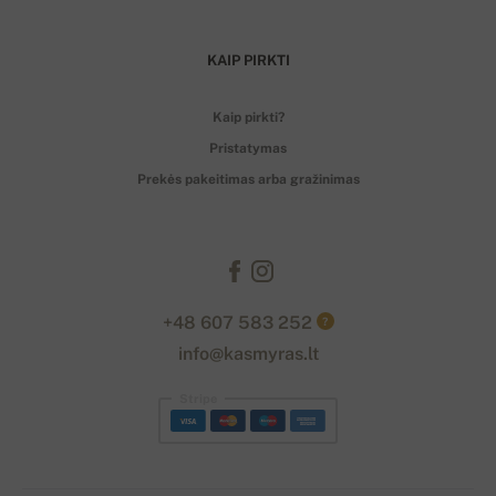
KAIP PIRKTI
Kaip pirkti?
Pristatymas
Prekės pakeitimas arba gražinimas
+48 607 583 252
?
info@kasmyras.lt
Stripe