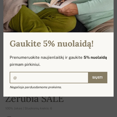
Gaukite 5% nuolaidą!
Prenumeruokite naujienlaiškį ir gaukite
5% nuolaidą
pirmam pirkiniui.
SIŲSTI
Negalioja parduodamoms prekėms.
-16%
Zerubia SALE
100% Jakas | Sluoksnių kiekis: 6