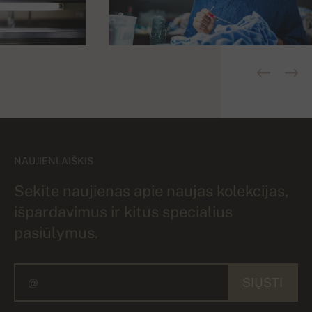
NAUJIENLAIŠKIS
Sekite naujienas apie naujas kolekcijas,
išpardavimus ir kitus specialius
pasiūlymus.
SIŲSTI