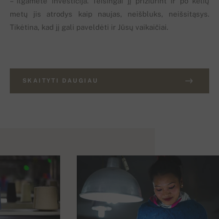
– ilgametė investicija. Teisingai jį prižiūrint ir po kelių
metų jis atrodys kaip naujas, neišbluks, neišsitąsys.
Tikėtina, kad jį gali paveldėti ir Jūsų vaikaičiai.
SKAITYTI DAUGIAU