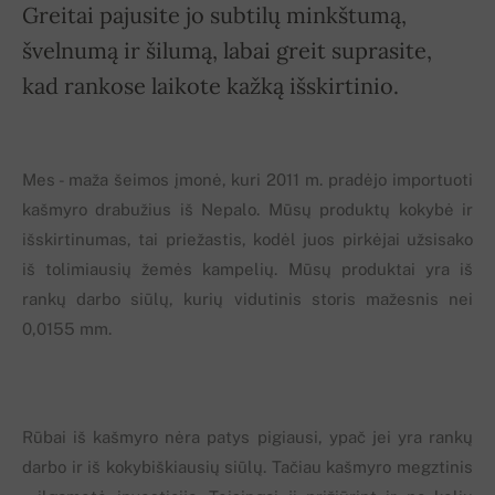
Greitai pajusite jo subtilų minkštumą,
švelnumą ir šilumą, labai greit suprasite,
kad rankose laikote kažką išskirtinio.
Mes - maža šeimos įmonė, kuri 2011 m. pradėjo importuoti
kašmyro drabužius iš Nepalo. Mūsų produktų kokybė ir
išskirtinumas, tai priežastis, kodėl juos pirkėjai užsisako
iš tolimiausių žemės kampelių. Mūsų produktai yra iš
rankų darbo siūlų, kurių vidutinis storis mažesnis nei
0,0155 mm.
Rūbai iš kašmyro nėra patys pigiausi, ypač jei yra rankų
darbo ir iš kokybiškiausių siūlų. Tačiau kašmyro megztinis