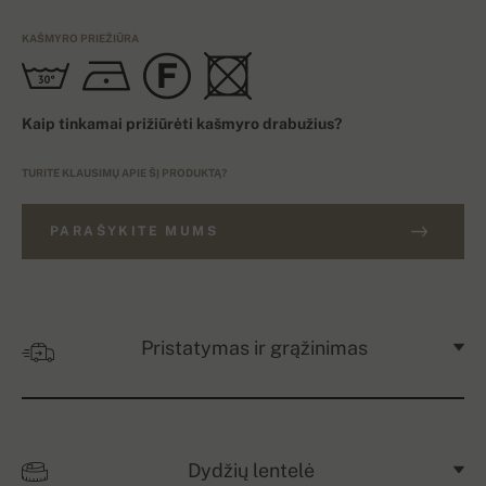
KAŠMYRO PRIEŽIŪRA
Kaip tinkamai prižiūrėti kašmyro drabužius?
TURITE KLAUSIMŲ APIE ŠĮ PRODUKTĄ?
PARAŠYKITE MUMS
Pristatymas ir grąžinimas
Dydžių lentelė