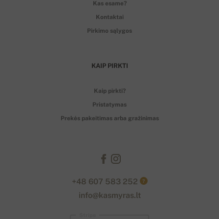
Kas esame?
Kontaktai
Pirkimo sąlygos
KAIP PIRKTI
Kaip pirkti?
Pristatymas
Prekės pakeitimas arba gražinimas
+48 607 583 252
?
info@kasmyras.lt
Stripe