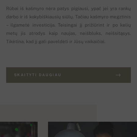
Rūbai iš kašmyro nėra patys pigiausi, ypač jei yra rankų
darbo ir iš kokybiškiausių siūlų. Tačiau kašmyro megztinis
– ilgametė investicija. Teisingai jį prižiūrint ir po kelių
metų jis atrodys kaip naujas, neišbluks, neišsitąsys.
Tikėtina, kad jį gali paveldėti ir Jūsų vaikaičiai.
SKAITYTI DAUGIAU