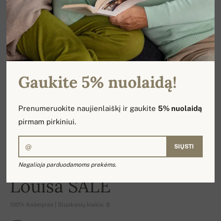
Gaukite 5% nuolaidą!
Prenumeruokite naujienlaiškį ir gaukite
5% nuolaidą
pirmam pirkiniui.
SIŲSTI
Negalioja parduodamoms prekėms.
-17%
Louisa SALE
100% Kašmyras | Sluoksnių kiekis: 8