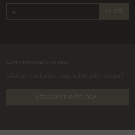
SIŲSTI
GAUTI NEMOKAMĄ KATALOGĄ
Mieliau renkatės spausdintą katalogą?
UŽSISAKYTI KATALOGĄ