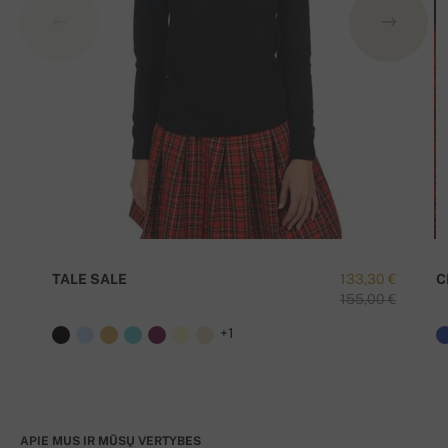
TALE SALE
133,30 €
C
155,00 €
+1
APIE MUS IR MŪSŲ VERTYBES