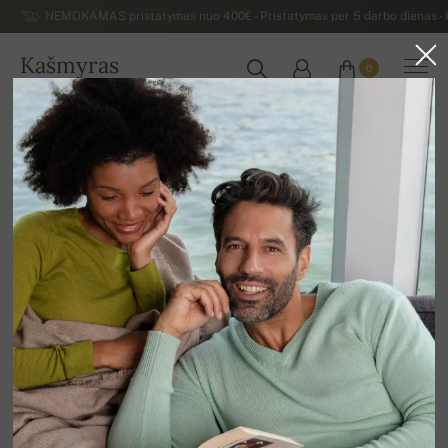
NEMOKAMAS pristatymas nuo 400€ - Pristatymas per 5 darbo dienas - K
Kašmyras
0
LIETUVA
Atgal
Išpardavimas