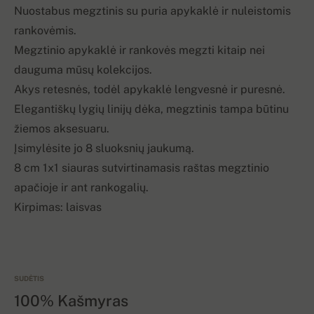
Nuostabus megztinis su puria apykaklė ir nuleistomis
rankovėmis.
Megztinio apykaklė ir rankovės megzti kitaip nei
dauguma mūsų kolekcijos.
Akys retesnės, todėl apykaklė lengvesnė ir puresnė.
Elegantiškų lygių linijų dėka, megztinis tampa būtinu
žiemos aksesuaru.
Įsimylėsite jo 8 sluoksnių jaukumą.
8 cm 1x1 siauras sutvirtinamasis raštas megztinio
apačioje ir ant rankogalių.
Kirpimas: laisvas
SUDĖTIS
100% Kašmyras