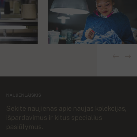
NAUJIENLAIŠKIS
Sekite naujienas apie naujas kolekcijas,
išpardavimus ir kitus specialius
pasiūlymus.