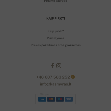
Pirkimo sąlygos
KAIP PIRKTI
Kaip pirkti?
Pristatymas
Prekės pakeitimas arba gražinimas
+48 607 583 252
?
info@kasmyras.lt
Stripe