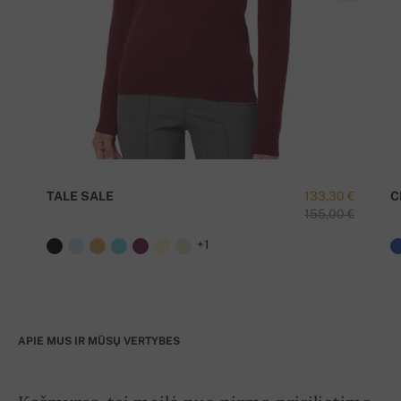
TALE SALE
133,30 €
C
155,00 €
+1
APIE MUS IR MŪSŲ VERTYBES