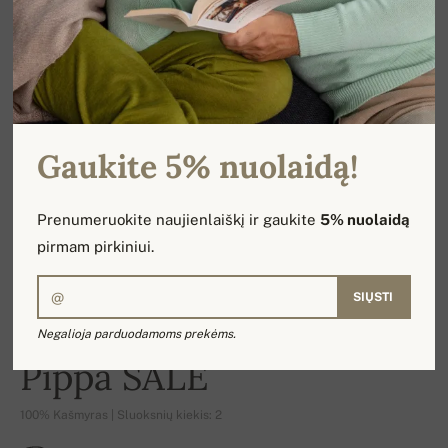
Gaukite 5% nuolaidą!
Prenumeruokite naujienlaiškį ir gaukite
5% nuolaidą
pirmam pirkiniui.
SIŲSTI
Negalioja parduodamoms prekėms.
-17%
Pippa SALE
100% Kašmyras | Sluoksnių kiekis: 2