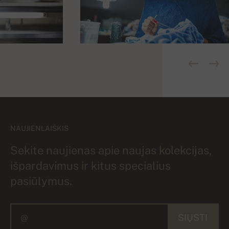
NAUJIENLAIŠKIS
Sekite naujienas apie naujas kolekcijas,
išpardavimus ir kitus specialius
pasiūlymus.
SIŲSTI