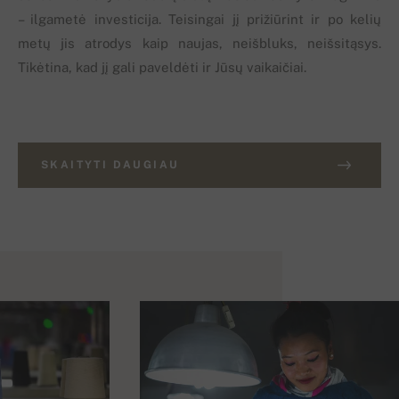
– ilgametė investicija. Teisingai jį prižiūrint ir po kelių
metų jis atrodys kaip naujas, neišbluks, neišsitąsys.
Tikėtina, kad jį gali paveldėti ir Jūsų vaikaičiai.
SKAITYTI DAUGIAU