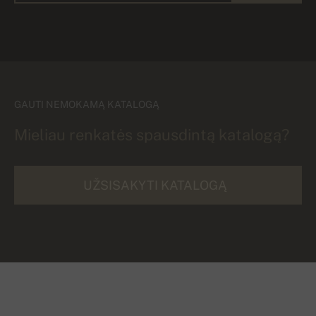
GAUTI NEMOKAMĄ KATALOGĄ
Mieliau renkatės spausdintą katalogą?
UŽSISAKYTI KATALOGĄ