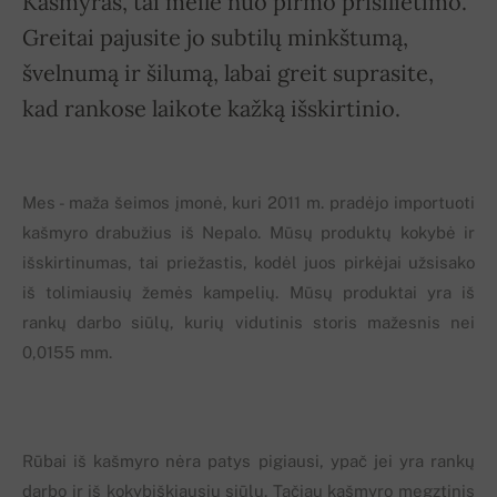
Kašmyras, tai meilė nuo pirmo prisilietimo.
Greitai pajusite jo subtilų minkštumą,
švelnumą ir šilumą, labai greit suprasite,
kad rankose laikote kažką išskirtinio.
Mes - maža šeimos įmonė, kuri 2011 m. pradėjo importuoti
kašmyro drabužius iš Nepalo. Mūsų produktų kokybė ir
išskirtinumas, tai priežastis, kodėl juos pirkėjai užsisako
iš tolimiausių žemės kampelių. Mūsų produktai yra iš
rankų darbo siūlų, kurių vidutinis storis mažesnis nei
0,0155 mm.
Rūbai iš kašmyro nėra patys pigiausi, ypač jei yra rankų
darbo ir iš kokybiškiausių siūlų. Tačiau kašmyro megztinis