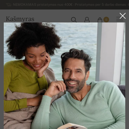
NEMOKAMAS pristatymas nuo 400€ - Pristatymas per 5 darbo dienas - K
Kašmyras
0
LIETUVA
Atgal
Išpardavimas
MOTERIŠKI MEGZTINIAI