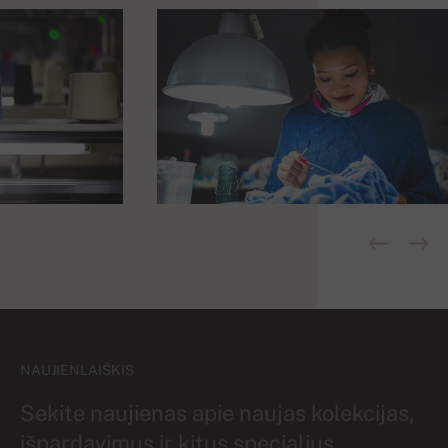
NAUJIENLAIŠKIS
Sekite naujienas apie naujas kolekcijas,
išpardavimus ir kitus specialius