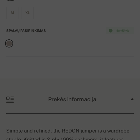
M
XL
SPALVŲ PASIRINKIMAS
Sandėlyje
Prekės informacija
Simple and refined, the REDON jumper is a wardrobe
staple. Knitted in 2-ply 100% cashmere, it features