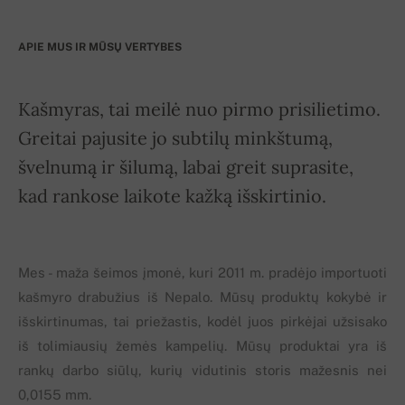
APIE MUS IR MŪSŲ VERTYBES
Kašmyras, tai meilė nuo pirmo prisilietimo.
Greitai pajusite jo subtilų minkštumą,
švelnumą ir šilumą, labai greit suprasite,
kad rankose laikote kažką išskirtinio.
Mes - maža šeimos įmonė, kuri 2011 m. pradėjo importuoti
kašmyro drabužius iš Nepalo. Mūsų produktų kokybė ir
išskirtinumas, tai priežastis, kodėl juos pirkėjai užsisako
iš tolimiausių žemės kampelių. Mūsų produktai yra iš
rankų darbo siūlų, kurių vidutinis storis mažesnis nei
0,0155 mm.