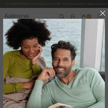
NEMOKAMAS pristatymas nuo 400€ - Pristatymas per 5 darbo dienas - K
Kašmyras
0
LIETUVA
Atgal
Prabangūs vyriški kašmyro megztiniai
Vyriški megztiniai V formos iškirpte