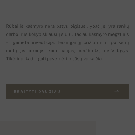
Rūbai iš kašmyro nėra patys pigiausi, ypač jei yra rankų
darbo ir iš kokybiškiausių siūlų. Tačiau kašmyro megztinis
– ilgametė investicija. Teisingai jį prižiūrint ir po kelių
metų jis atrodys kaip naujas, neišbluks, neišsitąsys.
Tikėtina, kad jį gali paveldėti ir Jūsų vaikaičiai.
SKAITYTI DAUGIAU