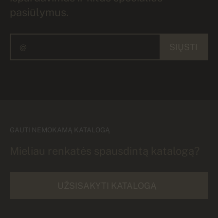
pasiūlymus.
SIŲSTI
GAUTI NEMOKAMĄ KATALOGĄ
Mieliau renkatės spausdintą katalogą?
UŽSISAKYTI KATALOGĄ