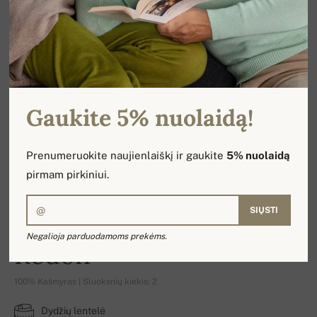
Gaukite 5% nuolaidą!
Prenumeruokite naujienlaiškį ir gaukite
5% nuolaidą
pirmam pirkiniui.
SIŲSTI
Negalioja parduodamoms prekėms.
Redon
100% Kašmyras | Sluoksnių kiekis: 2
Dydžių lentelė