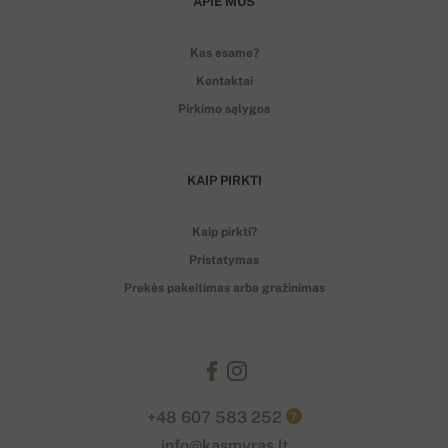
APIE MUS
Kas esame?
Kontaktai
Pirkimo sąlygos
KAIP PIRKTI
Kaip pirkti?
Pristatymas
Prekės pakeitimas arba gražinimas
+48 607 583 252
?
info@kasmyras.lt