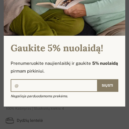
Gaukite 5% nuolaidą!
Prenumeruokite naujienlaiškį ir gaukite
5% nuolaidą
pirmam pirkiniui.
SIŲSTI
Hippo 4F Premium
Negalioja parduodamoms prekėms.
100% Kašmyras | Sluoksnių kiekis: 4
Dydžių lentelė