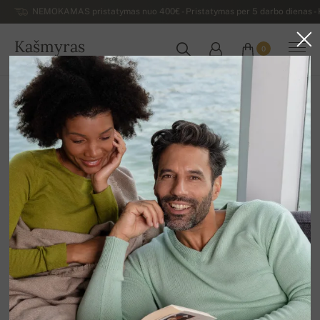
NEMOKAMAS pristatymas nuo 400€ - Pristatymas per 5 darbo dienas - K
Kašmyras
0
LIETUVA
Atgal
Prabangūs vyriški kašmyro megztiniai