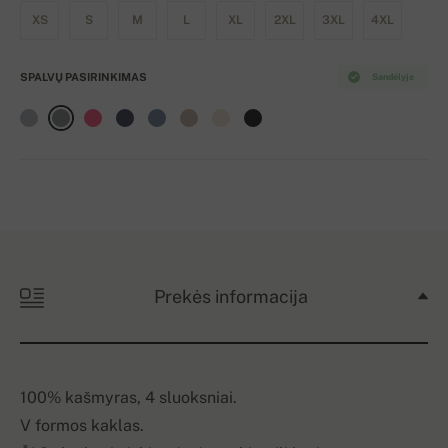
XS
S
M
L
XL
2XL
3XL
4XL
SPALVŲ PASIRINKIMAS
Sandėlyje
Prekės informacija
100% kašmyras, 4 sluoksniai.
V formos kaklas.