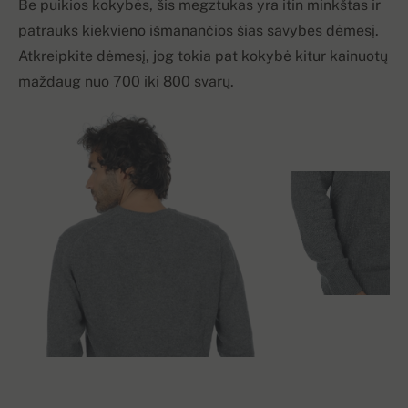
Be puikios kokybės, šis megztukas yra itin minkštas ir
patrauks kiekvieno išmanančios šias savybes dėmesį.
Atkreipkite dėmesį, jog tokia pat kokybė kitur kainuotų
maždaug nuo 700 iki 800 svarų.