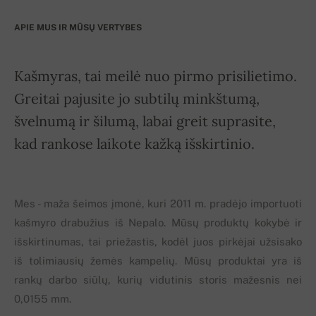
APIE MUS IR MŪSŲ VERTYBES
Kašmyras, tai meilė nuo pirmo prisilietimo.
Greitai pajusite jo subtilų minkštumą,
švelnumą ir šilumą, labai greit suprasite,
kad rankose laikote kažką išskirtinio.
Mes - maža šeimos įmonė, kuri 2011 m. pradėjo importuoti
kašmyro drabužius iš Nepalo. Mūsų produktų kokybė ir
išskirtinumas, tai priežastis, kodėl juos pirkėjai užsisako
iš tolimiausių žemės kampelių. Mūsų produktai yra iš
rankų darbo siūlų, kurių vidutinis storis mažesnis nei
0,0155 mm.