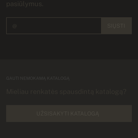
pasiūlymus.
SIŲSTI
GAUTI NEMOKAMĄ KATALOGĄ
Mieliau renkatės spausdintą katalogą?
UŽSISAKYTI KATALOGĄ