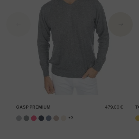
GASP PREMIUM
479,00 €
T
+3