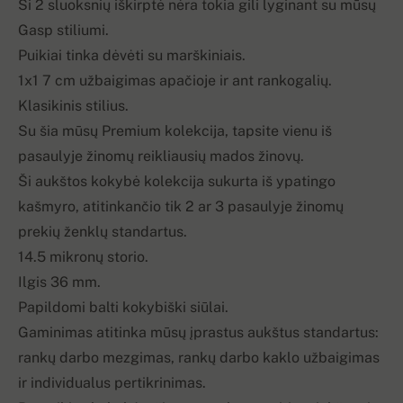
Ši 2 sluoksnių iškirptė nėra tokia gili lyginant su mūsų
Gasp stiliumi.
Puikiai tinka dėvėti su marškiniais.
1x1 7 cm užbaigimas apačioje ir ant rankogalių.
Klasikinis stilius.
Su šia mūsų Premium kolekcija, tapsite vienu iš
pasaulyje žinomų reikliausių mados žinovų.
Ši aukštos kokybė kolekcija sukurta iš ypatingo
kašmyro, atitinkančio tik 2 ar 3 pasaulyje žinomų
prekių ženklų standartus.
14.5 mikronų storio.
Ilgis 36 mm.
Papildomi balti kokybiški siūlai.
Gaminimas atitinka mūsų įprastus aukštus standartus:
rankų darbo mezgimas, rankų darbo kaklo užbaigimas
ir individualus pertikrinimas.