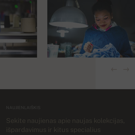
NAUJIENLAIŠKIS
Sekite naujienas apie naujas kolekcijas,
išpardavimus ir kitus specialius