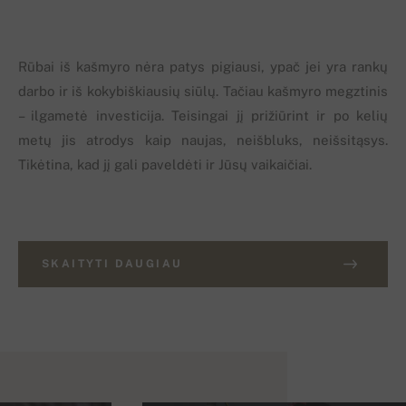
Rūbai iš kašmyro nėra patys pigiausi, ypač jei yra rankų
darbo ir iš kokybiškiausių siūlų. Tačiau kašmyro megztinis
– ilgametė investicija. Teisingai jį prižiūrint ir po kelių
metų jis atrodys kaip naujas, neišbluks, neišsitąsys.
Tikėtina, kad jį gali paveldėti ir Jūsų vaikaičiai.
SKAITYTI DAUGIAU