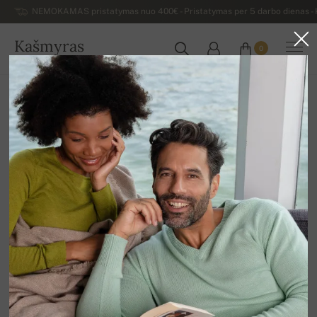
NEMOKAMAS pristatymas nuo 400€ - Pristatymas per 5 darbo dienas - K
Kašmyras
0
LIETUVA
Atgal
Kiti
Pašminos šalikai