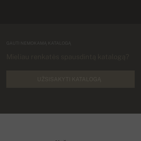
GAUTI NEMOKAMĄ KATALOGĄ
Mieliau renkatės spausdintą katalogą?
UŽSISAKYTI KATALOGĄ