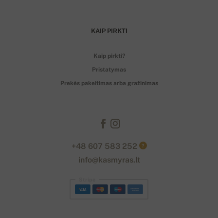
KAIP PIRKTI
Kaip pirkti?
Pristatymas
Prekės pakeitimas arba gražinimas
+48 607 583 252
?
info@kasmyras.lt
Stripe