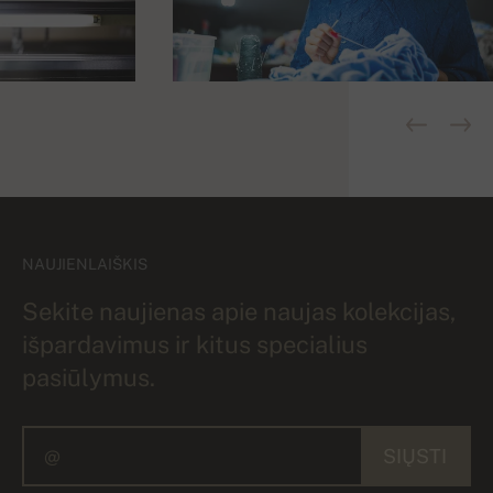
NAUJIENLAIŠKIS
Sekite naujienas apie naujas kolekcijas,
išpardavimus ir kitus specialius
pasiūlymus.
SIŲSTI