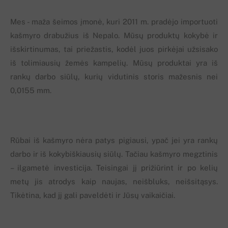
Mes - maža šeimos įmonė, kuri 2011 m. pradėjo importuoti
kašmyro drabužius iš Nepalo. Mūsų produktų kokybė ir
išskirtinumas, tai priežastis, kodėl juos pirkėjai užsisako
iš tolimiausių žemės kampelių. Mūsų produktai yra iš
rankų darbo siūlų, kurių vidutinis storis mažesnis nei
0,0155 mm.
Rūbai iš kašmyro nėra patys pigiausi, ypač jei yra rankų
darbo ir iš kokybiškiausių siūlų. Tačiau kašmyro megztinis
– ilgametė investicija. Teisingai jį prižiūrint ir po kelių
metų jis atrodys kaip naujas, neišbluks, neišsitąsys.
Tikėtina, kad jį gali paveldėti ir Jūsų vaikaičiai.