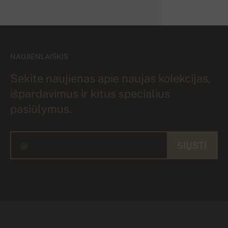
NAUJIENLAIŠKIS
Sekite naujienas apie naujas kolekcijas,
išpardavimus ir kitus specialius
pasiūlymus.
SIŲSTI