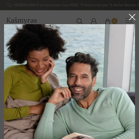
NEMOKAMAS pristatymas nuo 400€ - Pristatymas per 5 darbo dienas - K
Kašmyras
0
LIETUVA
Atgal
Kiti
Kašmyro šalikai ir skarelės