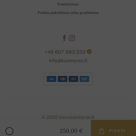
Pristatymas
Prekės pakeitimas arba gražinimas
+48 607 583 252
?
info@kasmyras.lt
Stripe
© 2026 www.kasmyras.lt
250,00 €
PIRKTI
Designed with
by
naum
. | Powered by
Simplia.cz
.