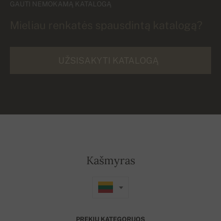
GAUTI NEMOKAMĄ KATALOGĄ
Mieliau renkatės spausdintą katalogą?
UŽSISAKYTI KATALOGĄ
Kašmyras
PREKIŲ KATEGORIJOS