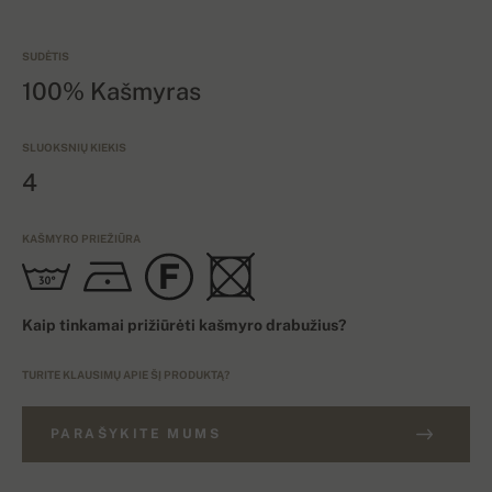
SUDĖTIS
100% Kašmyras
SLUOKSNIŲ KIEKIS
4
KAŠMYRO PRIEŽIŪRA
Kaip tinkamai prižiūrėti kašmyro drabužius?
TURITE KLAUSIMŲ APIE ŠĮ PRODUKTĄ?
PARAŠYKITE MUMS