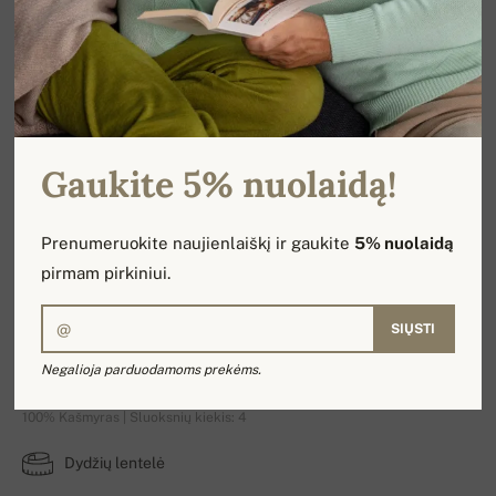
Gaukite 5% nuolaidą!
Prenumeruokite naujienlaiškį ir gaukite
5% nuolaidą
pirmam pirkiniui.
SIŲSTI
Orage
Negalioja parduodamoms prekėms.
100% Kašmyras | Sluoksnių kiekis: 4
Dydžių lentelė