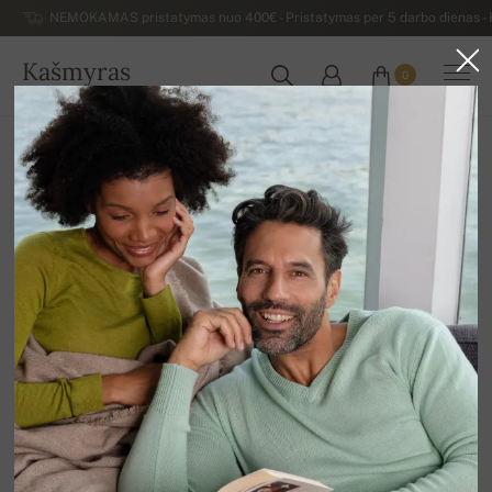
NEMOKAMAS pristatymas nuo 400€ - Pristatymas per 5 darbo dienas - K
Kašmyras
0
LIETUVA
Atgal
Išpardavimas