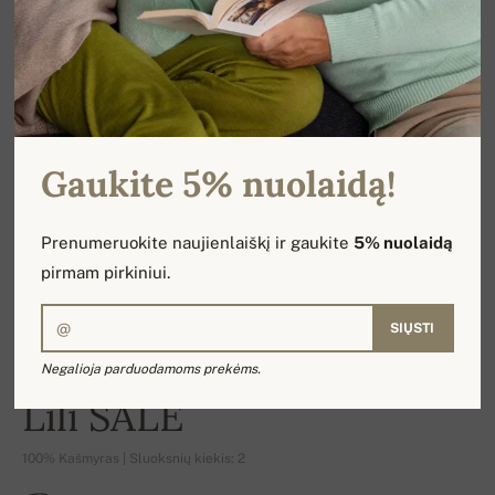
Gaukite 5% nuolaidą!
Prenumeruokite naujienlaiškį ir gaukite
5% nuolaidą
pirmam pirkiniui.
SIŲSTI
Negalioja parduodamoms prekėms.
-17%
Lili SALE
100% Kašmyras | Sluoksnių kiekis: 2