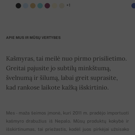
+1
APIE MUS IR MŪSŲ VERTYBES
Kašmyras, tai meilė nuo pirmo prisilietimo.
Greitai pajusite jo subtilų minkštumą,
švelnumą ir šilumą, labai greit suprasite,
kad rankose laikote kažką išskirtinio.
Mes - maža šeimos įmonė, kuri 2011 m. pradėjo importuoti
kašmyro drabužius iš Nepalo. Mūsų produktų kokybė ir
išskirtinumas, tai priežastis, kodėl juos pirkėjai užsisako