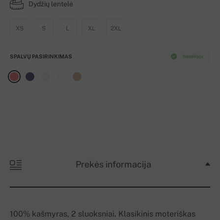
Dydžių lentelė
XS
S
L
XL
2XL
SPALVŲ PASIRINKIMAS
Sandėlyje
Prekės informacija
100% kašmyras, 2 sluoksniai. Klasikinis moteriškas