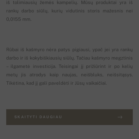
iš tolimiausių žemės kampelių. Mūsų produktai yra iš
rankų darbo siūlų, kurių vidutinis storis mažesnis nei
0,0155 mm.
Rūbai iš kašmyro nėra patys pigiausi, ypač jei yra rankų
darbo ir iš kokybiškiausių siūlų. Tačiau kašmyro megztinis
– ilgametė investicija. Teisingai jį prižiūrint ir po kelių
metų jis atrodys kaip naujas, neišbluks, neišsitąsys.
Tikėtina, kad jį gali paveldėti ir Jūsų vaikaičiai.
SKAITYTI DAUGIAU