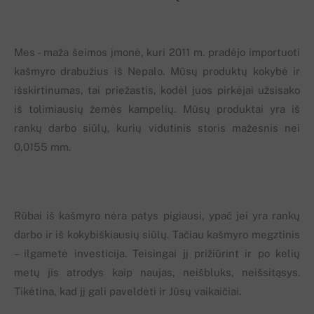
Mes - maža šeimos įmonė, kuri 2011 m. pradėjo importuoti
kašmyro drabužius iš Nepalo. Mūsų produktų kokybė ir
išskirtinumas, tai priežastis, kodėl juos pirkėjai užsisako
iš tolimiausių žemės kampelių. Mūsų produktai yra iš
rankų darbo siūlų, kurių vidutinis storis mažesnis nei
0,0155 mm.
Rūbai iš kašmyro nėra patys pigiausi, ypač jei yra rankų
darbo ir iš kokybiškiausių siūlų. Tačiau kašmyro megztinis
– ilgametė investicija. Teisingai jį prižiūrint ir po kelių
metų jis atrodys kaip naujas, neišbluks, neišsitąsys.
Tikėtina, kad jį gali paveldėti ir Jūsų vaikaičiai.