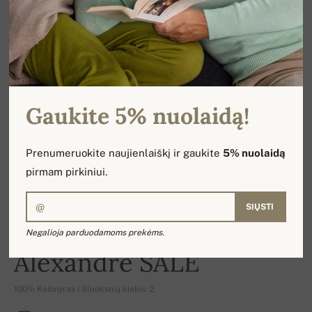
Gaukite 5% nuolaidą!
Prenumeruokite naujienlaiškį ir gaukite
5% nuolaidą
pirmam pirkiniui.
SIŲSTI
Negalioja parduodamoms prekėms.
-16%
Alexandre SALE
100% Kašmyras | Sluoksnių kiekis: 2