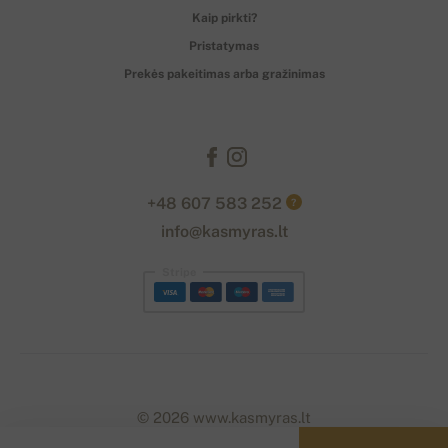
Kaip pirkti?
Pristatymas
Prekės pakeitimas arba gražinimas
+48 607 583 252
?
info@kasmyras.lt
Stripe
© 2026 www.kasmyras.lt