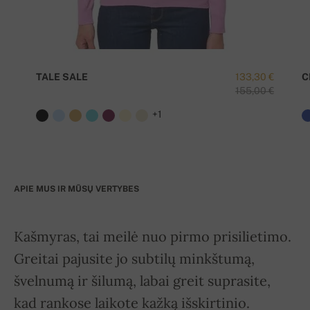
TALE SALE
133,30 €
C
155,00 €
+1
APIE MUS IR MŪSŲ VERTYBES
Kašmyras, tai meilė nuo pirmo prisilietimo.
Greitai pajusite jo subtilų minkštumą,
švelnumą ir šilumą, labai greit suprasite,
kad rankose laikote kažką išskirtinio.