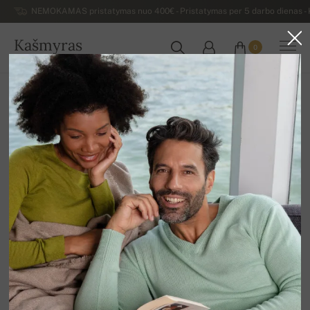
NEMOKAMAS pristatymas nuo 400€ - Pristatymas per 5 darbo dienas - K
Kašmyras
0
LIETUVA
Atgal
Išpardavimas