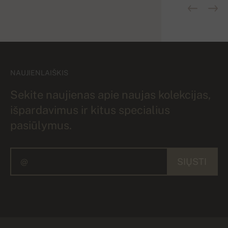
NAUJIENLAIŠKIS
Sekite naujienas apie naujas kolekcijas,
išpardavimus ir kitus specialius
pasiūlymus.
SIŲSTI