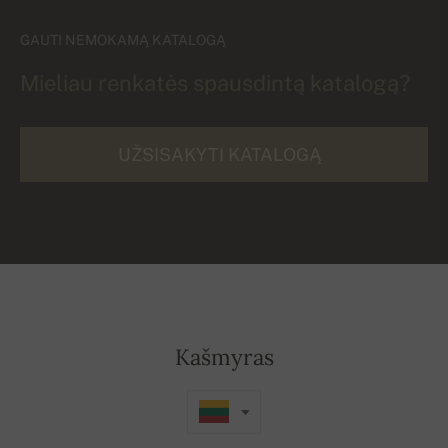
GAUTI NEMOKAMĄ KATALOGĄ
Mieliau renkatės spausdintą katalogą?
UŽSISAKYTI KATALOGĄ
Kašmyras