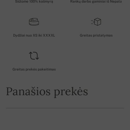
Siūlome 100% kašmyrą
Rankų darbo gaminiai iš Nepalo
Dydžiai nuo XS iki XXXXL
Greitas pristatymas
Greitas prekės pakeitimas
Panašios prekės