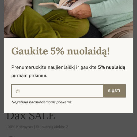
Gaukite 5% nuolaidą!
Prenumeruokite naujienlaiškį ir gaukite
5% nuolaidą
pirmam pirkiniui.
SIŲSTI
Negalioja parduodamoms prekėms.
-16%
Dax SALE
100% Kašmyras | Sluoksnių kiekis: 2