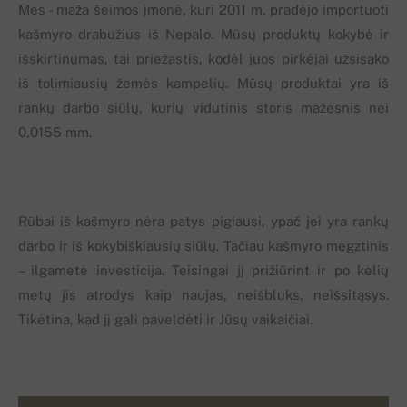
Mes - maža šeimos įmonė, kuri 2011 m. pradėjo importuoti
kašmyro drabužius iš Nepalo. Mūsų produktų kokybė ir
išskirtinumas, tai priežastis, kodėl juos pirkėjai užsisako
iš tolimiausių žemės kampelių. Mūsų produktai yra iš
rankų darbo siūlų, kurių vidutinis storis mažesnis nei
0,0155 mm.
Rūbai iš kašmyro nėra patys pigiausi, ypač jei yra rankų
darbo ir iš kokybiškiausių siūlų. Tačiau kašmyro megztinis
– ilgametė investicija. Teisingai jį prižiūrint ir po kelių
metų jis atrodys kaip naujas, neišbluks, neišsitąsys.
Tikėtina, kad jį gali paveldėti ir Jūsų vaikaičiai.