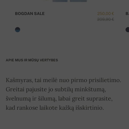
BOGDAN SALE
250,00 €
B
309,90 €
APIE MUS IR MŪSŲ VERTYBES
Kašmyras, tai meilė nuo pirmo prisilietimo.
Greitai pajusite jo subtilų minkštumą,
švelnumą ir šilumą, labai greit suprasite,
kad rankose laikote kažką išskirtinio.