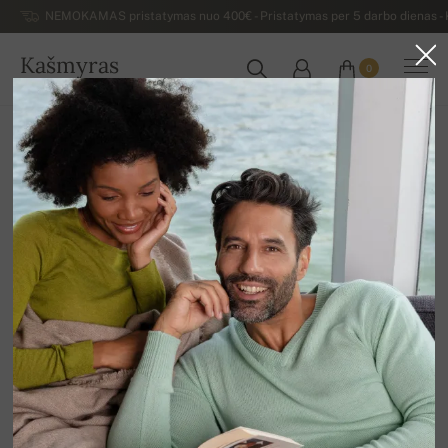
NEMOKAMAS pristatymas nuo 400€ - Pristatymas per 5 darbo dienas - K
Kašmyras
0
LIETUVA
Atgal
Išpardavimas
VYRIŠKI MEGZTINIAI