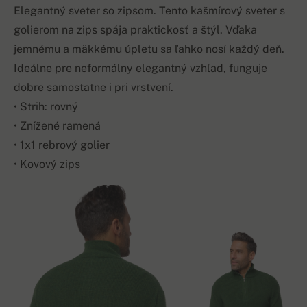
Elegantný sveter so zipsom. Tento kašmírový sveter s
golierom na zips spája praktickosť a štýl. Vďaka
jemnému a mäkkému úpletu sa ľahko nosí každý deň.
Ideálne pre neformálny elegantný vzhľad, funguje
dobre samostatne i pri vrstvení.
• Strih: rovný
• Znížené ramená
• 1x1 rebrový golier
• Kovový zips