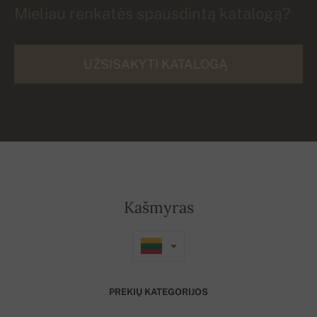
Mieliau renkatės spausdintą katalogą?
UŽSISAKYTI KATALOGĄ
Kašmyras
PREKIŲ KATEGORIJOS