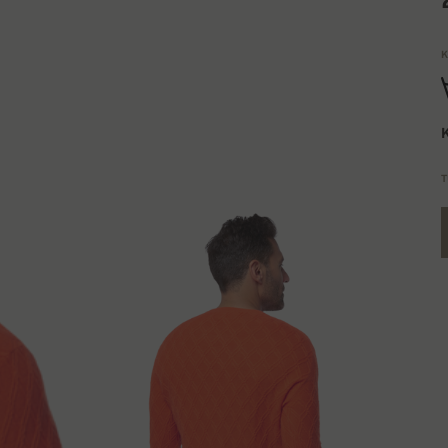
K
K
T