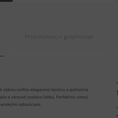
Pristatymas ir grąžinimas
S
á vášmu outfitu elegantnú textúru a jedinečný
plo a zároveň zostáva ľahký. Perfektný zimný
očenskými nohavicami.
S