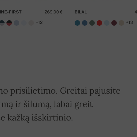
INE-FIRST
269,00 €
BILAL
4
+12
+13
o prisilietimo. Greitai pajusite
mą ir šilumą, labai greit
e kažką išskirtinio.