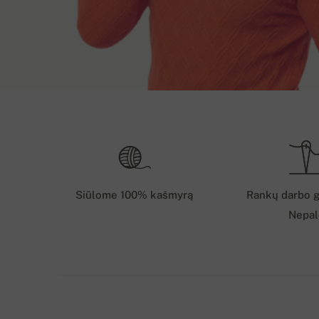
Prekę išsiųsime DPD/paštu (1 klasė) iš sandėlio S
Nugaros ilgis
Ra
darbo dienų. Atsiskaityti už prekę galite banko 
pavedimu į sąskaitą Slovakijoje.
XS
65 cm
Užsakymo pris
S
67 cm
Siūlome 100% kašmyrą
Rankų darbo g
Nepal
M
69 cm
Gavę Jūsų užsakymą, susisieksime su Jumis ir pra
pristatome 7 darbo dienų bėgyje. Jeigu Jūsų užsa
L
70 cm
užsakyti iš gamintojų, tuomet pristatymo laikas pai
Prekę išsiųsime (esant 1 variantui) iš mūsų sandėl
XL
72 cm