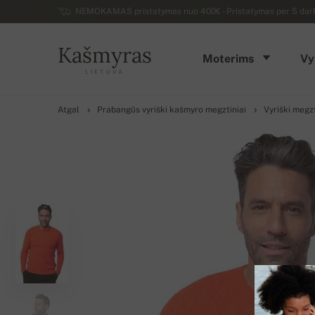
NEMOKAMAS pristatymas nuo 400€ - Pristatymas per 5 darbo 
Kašmyras
Moterims
Vy
LIETUVA
Atgal
Prabangūs vyriški kašmyro megztiniai
Vyriški megzt