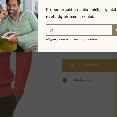
Prenumeruokite naujienlaiškį ir gauki
nuolaidą
pirmam pirkiniui.
Negalioja parduodamoms prekėms.
309,00 €
Į KREPŠELĮ
bloody orange