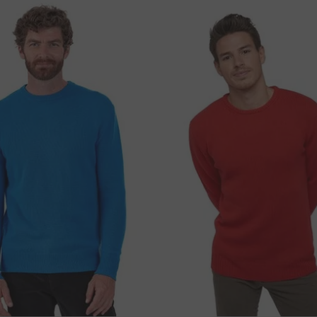
atymas nemokamas!
66 cm
61 cm
ūdas
66 cm
63 cm
rba banko pavedimu. Norėdami mokėti kortele, po
67 cm
67 cm
ėsite banko pavedimu, naudokite žemiau
T
į.