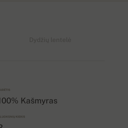
Dydžių lentelė
UDĖTIS
100% Kašmyras
LUOKSNIŲ KIEKIS
2