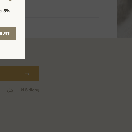
te
5%
SIŲSTI
Iki 5 dienų