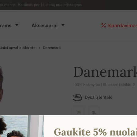
dienas - Keitimas per 14 dienų nuo pristatymo
rams
Aksesuarai
Išpardavima
iniai apvalia iškirpte
Danemark
Danemar
100% Kašmyras | Sluoksnių kiekis: 2
Dydžių lentelė
M
XL
Gaukite 5% nuola
SPALVŲ PASIRINKIMAS