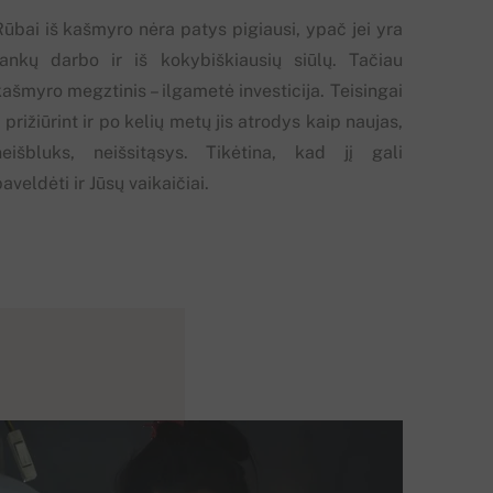
Rūbai iš kašmyro nėra patys pigiausi, ypač jei yra
rankų darbo ir iš kokybiškiausių siūlų. Tačiau
ašmyro megztinis – ilgametė investicija. Teisingai
į prižiūrint ir po kelių metų jis atrodys kaip naujas,
neišbluks, neišsitąsys. Tikėtina, kad jį gali
aveldėti ir Jūsų vaikaičiai.