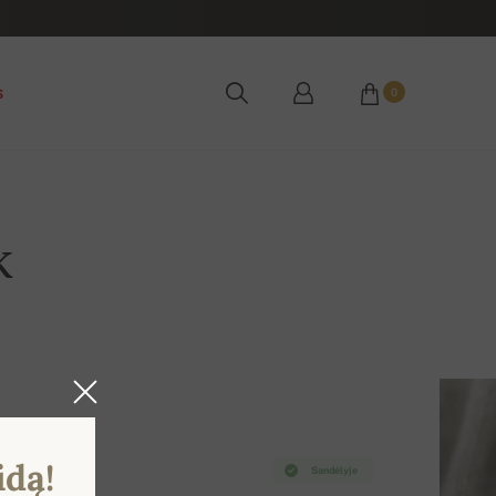
s
0
k
idą!
Sandėlyje