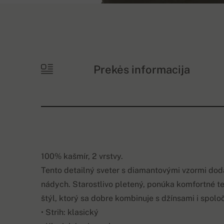
Prekės informacija
100% kašmír, 2 vrstvy.
Tento detailný sveter s diamantovými vzormi dod
nádych. Starostlivo pletený, ponúka komfortné te
štýl, ktorý sa dobre kombinuje s džínsami i spol
• Strih: klasický