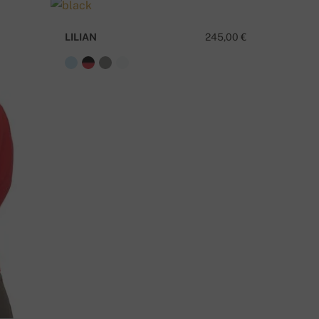
LILIAN
245,00 €
URITE KLAUSIMŲ APIE ŠĮ PRODUKTĄ?
PARAŠYKITE MUMS