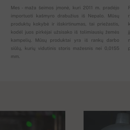
Mes - maža šeimos įmonė, kuri 2011 m. pradėjo
importuoti kašmyro drabužius iš Nepalo. Mūsų
produktų kokybė ir išskirtinumas, tai priežastis,
k
kodėl juos pirkėjai užsisako iš tolimiausių žemės
j
kampelių. Mūsų produktai yra iš rankų darbo
siūlų, kurių vidutinis storis mažesnis nei 0,0155
p
mm.