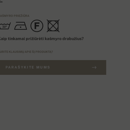
AŠMYRO PRIEŽIŪRA
aip tinkamai prižiūrėti kašmyro drabužius?
URITE KLAUSIMŲ APIE ŠĮ PRODUKTĄ?
PARAŠYKITE MUMS