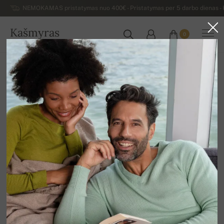
NEMOKAMAS pristatymas nuo 400€ - Pristatymas per 5 darbo dienas - K
Kašmyras
0
LIETUVA
Atgal
Prabangūs vyriški kašmyro megztiniai
Vyriški kašmyro megztiniai užsegami užtrauktuku