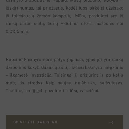
kašmyro drabužius iš Nepalo. Mūsų produktų kokybė ir
išskirtinumas, tai priežastis, kodėl juos pirkėjai užsisako
iš tolimiausių žemės kampelių. Mūsų produktai yra iš
rankų darbo siūlų, kurių vidutinis storis mažesnis nei
0,0155 mm.
Rūbai iš kašmyro nėra patys pigiausi, ypač jei yra rankų
darbo ir iš kokybiškiausių siūlų. Tačiau kašmyro megztinis
– ilgametė investicija. Teisingai jį prižiūrint ir po kelių
metų jis atrodys kaip naujas, neišbluks, neišsitąsys.
Tikėtina, kad jį gali paveldėti ir Jūsų vaikaičiai.
SKAITYTI DAUGIAU