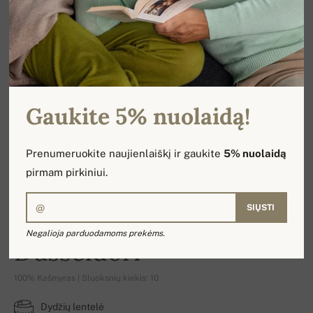
Gaukite 5% nuolaidą!
Prenumeruokite naujienlaiškį ir gaukite
5% nuolaidą
pirmam pirkiniui.
SIŲSTI
Negalioja parduodamoms prekėms.
Düsseldorf
100% Kašmyras | Sluoksnių kiekis: 10
Dydžių lentelė