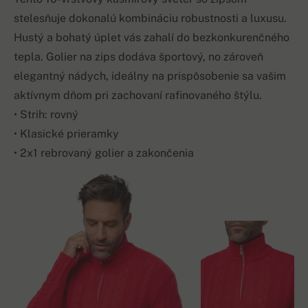
stelesňuje dokonalú kombináciu robustnosti a luxusu.
Hustý a bohatý úplet vás zahalí do bezkonkurenčného
tepla. Golier na zips dodáva športový, no zároveň
elegantný nádych, ideálny na prispôsobenie sa vašim
aktívnym dňom pri zachovaní rafinovaného štýlu.
• Strih: rovný
• Klasické prieramky
• 2x1 rebrovaný golier a zakončenia