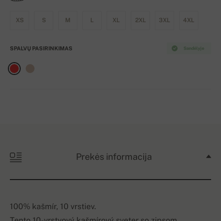
XS
S
M
L
XL
2XL
3XL
4XL
SPALVŲ PASIRINKIMAS
Sandėlyje
Prekės informacija
100% kašmír, 10 vrstiev.
Tento 10-vrstvový kašmírový sveter so zipsom