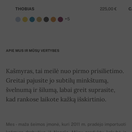
THOBIAS
225,00 €
C
+5
APIE MUS IR MŪSŲ VERTYBES
Kašmyras, tai meilė nuo pirmo prisilietimo.
Greitai pajusite jo subtilų minkštumą,
švelnumą ir šilumą, labai greit suprasite,
kad rankose laikote kažką išskirtinio.
Mes - maža šeimos įmonė, kuri 2011 m. pradėjo importuoti