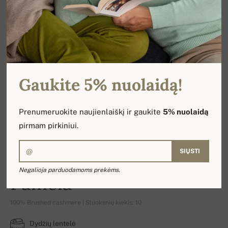
Gaukite 5% nuolaidą!
Prenumeruokite naujienlaiškį ir gaukite
5% nuolaidą
pirmam pirkiniui.
SIŲSTI
Negalioja parduodamoms prekėms.
Pamela
100% Brushed cashmere | Sluoksnių kiekis: 10
Dydžių lentelė