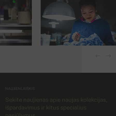
NAUJIENLAIŠKIS
Sekite naujienas apie naujas kolekcijas,
išpardavimus ir kitus specialius
pasiūlymus.