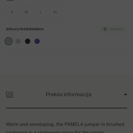
S
M
L
XL
SPALVŲ PASIRINKIMAS
Sandėlyje
Prekės informacija
Warm and enveloping, the PAMELA jumper in brushed
cashmere is a statement piece for the winter