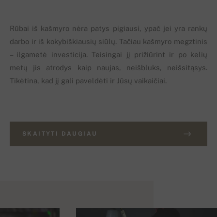
Rūbai iš kašmyro nėra patys pigiausi, ypač jei yra rankų
darbo ir iš kokybiškiausių siūlų. Tačiau kašmyro megztinis
– ilgametė investicija. Teisingai jį prižiūrint ir po kelių
metų jis atrodys kaip naujas, neišbluks, neišsitąsys.
Tikėtina, kad jį gali paveldėti ir Jūsų vaikaičiai.
SKAITYTI DAUGIAU