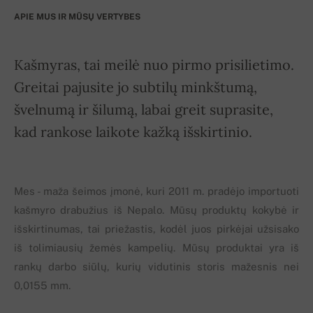
APIE MUS IR MŪSŲ VERTYBES
Kašmyras, tai meilė nuo pirmo prisilietimo.
Greitai pajusite jo subtilų minkštumą,
švelnumą ir šilumą, labai greit suprasite,
kad rankose laikote kažką išskirtinio.
Mes - maža šeimos įmonė, kuri 2011 m. pradėjo importuoti
kašmyro drabužius iš Nepalo. Mūsų produktų kokybė ir
išskirtinumas, tai priežastis, kodėl juos pirkėjai užsisako
iš tolimiausių žemės kampelių. Mūsų produktai yra iš
rankų darbo siūlų, kurių vidutinis storis mažesnis nei
0,0155 mm.