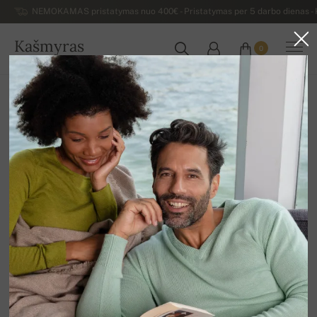
NEMOKAMAS pristatymas nuo 400€ - Pristatymas per 5 darbo dienas - K
Kašmyras
0
LIETUVA
Atgal
Moteriški kašmyro megztiniai
Stori, moteriški, žieminiai kašmyro megztiniai