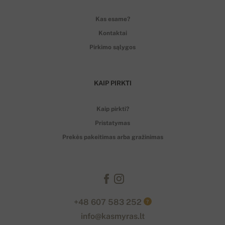
Kas esame?
Kontaktai
Pirkimo sąlygos
KAIP PIRKTI
Kaip pirkti?
Pristatymas
Prekės pakeitimas arba gražinimas
+48 607 583 252
?
info@kasmyras.lt