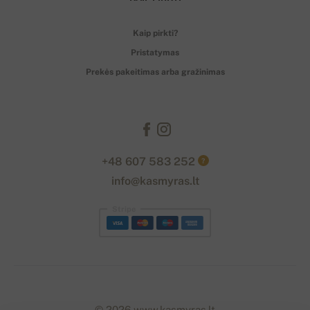
Kaip pirkti?
Pristatymas
Prekės pakeitimas arba gražinimas
+48 607 583 252
?
info@kasmyras.lt
Stripe
© 2026 www.kasmyras.lt