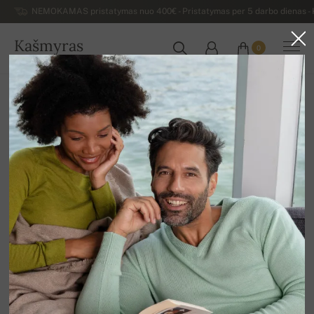
NEMOKAMAS pristatymas nuo 400€ - Pristatymas per 5 darbo dienas - K
Kašmyras
0
LIETUVA
Atgal
Prabangūs vyriški kašmyro megztiniai