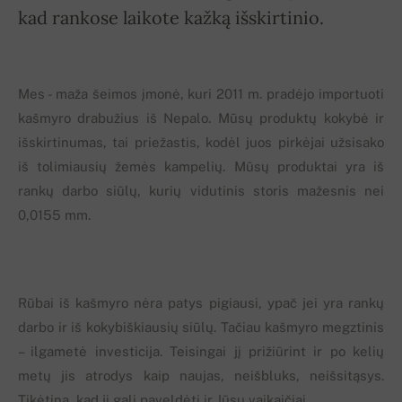
kad rankose laikote kažką išskirtinio.
Mes - maža šeimos įmonė, kuri 2011 m. pradėjo importuoti
kašmyro drabužius iš Nepalo. Mūsų produktų kokybė ir
išskirtinumas, tai priežastis, kodėl juos pirkėjai užsisako
iš tolimiausių žemės kampelių. Mūsų produktai yra iš
rankų darbo siūlų, kurių vidutinis storis mažesnis nei
0,0155 mm.
Rūbai iš kašmyro nėra patys pigiausi, ypač jei yra rankų
darbo ir iš kokybiškiausių siūlų. Tačiau kašmyro megztinis
– ilgametė investicija. Teisingai jį prižiūrint ir po kelių
metų jis atrodys kaip naujas, neišbluks, neišsitąsys.
Tikėtina, kad jį gali paveldėti ir Jūsų vaikaičiai.