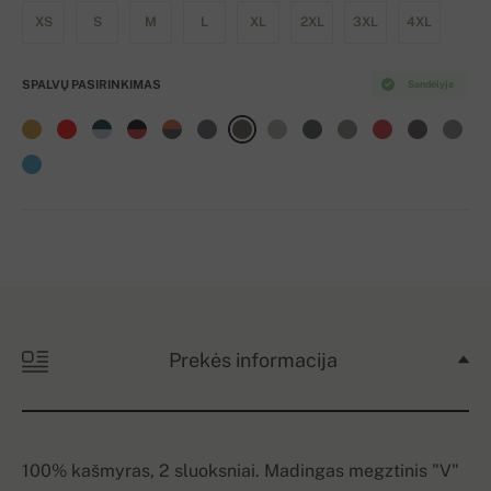
XS
S
M
L
XL
2XL
3XL
4XL
SPALVŲ PASIRINKIMAS
Sandėlyje
Prekės informacija
100% kašmyras, 2 sluoksniai. Madingas megztinis "V"