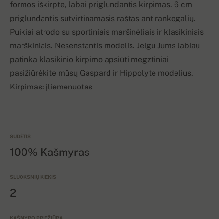
formos iškirpte, labai priglundantis kirpimas. 6 cm
priglundantis sutvirtinamasis raštas ant rankogalių.
Puikiai atrodo su sportiniais maršinėliais ir klasikiniais
marškiniais. Nesenstantis modelis. Jeigu Jums labiau
patinka klasikinio kirpimo apsiūti megztiniai
pasižiūrėkite mūsų Gaspard ir Hippolyte modelius.
Kirpimas: įliemenuotas
SUDĖTIS
100% Kašmyras
SLUOKSNIŲ KIEKIS
2
KAŠMYRO PRIEŽIŪRA