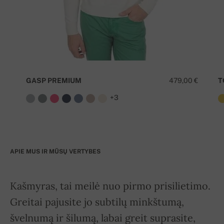
GASP PREMIUM
479,00 €
T
+3
APIE MUS IR MŪSŲ VERTYBES
Kašmyras, tai meilė nuo pirmo prisilietimo.
Greitai pajusite jo subtilų minkštumą,
švelnumą ir šilumą, labai greit suprasite,