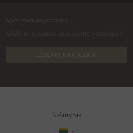
GAUTI NEMOKAMĄ KATALOGĄ
Mieliau renkatės spausdintą katalogą?
UŽSISAKYTI KATALOGĄ
Kašmyras