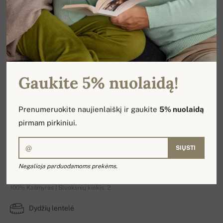
Gaukite 5% nuolaidą!
Prenumeruokite naujienlaiškį ir gaukite
5% nuolaidą
pirmam pirkiniui.
SIŲSTI
Maddox
Negalioja parduodamoms prekėms.
100% Kašmyras | Sluoksnių kiekis: 2
Dydžių lentelė