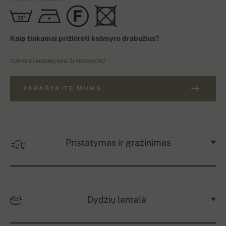
Kaip tinkamai prižiūrėti kašmyro drabužius?
TURITE KLAUSIMŲ APIE ŠĮ PRODUKTĄ?
PARAŠYKITE MUMS
Pristatymas ir grąžinimas
Dydžių lentelė