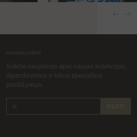
NAUJIENLAIŠKIS
Sekite naujienas apie naujas kolekcijas,
išpardavimus ir kitus specialius
pasiūlymus.
SIŲSTI