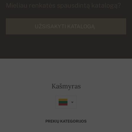
Mieliau renkatės spausdintą katalogą?
UŽSISAKYTI KATALOGĄ
Kašmyras
PREKIŲ KATEGORIJOS