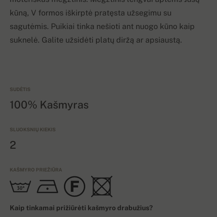
kūną, V formos iškirptė pratęsta užsegimu su
sagutėmis. Puikiai tinka nešioti ant nuogo kūno kaip
suknelė. Galite užsidėti platų diržą ar apsiaustą.
SUDĖTIS
100% Kašmyras
SLUOKSNIŲ KIEKIS
2
KAŠMYRO PRIEŽIŪRA
Kaip tinkamai prižiūrėti kašmyro drabužius?