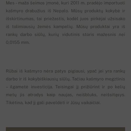
Mes - maža šeimos įmonė, kuri 2011 m. pradėjo importuoti
kašmyro drabužius iš Nepalo. Mūsų produktų kokybė ir
išskirtinumas, tai priežastis, kodėl juos pirkėjai užsisako
iš tolimiausių žemės kampelių. Mūsų produktai yra iš
rankų darbo siūlų, kurių vidutinis storis mažesnis nei
0,0155 mm.
Rūbai iš kašmyro nėra patys pigiausi, ypač jei yra rankų
darbo ir iš kokybiškiausių siūlų. Tačiau kašmyro megztinis
– ilgametė investicija. Teisingai jį prižiūrint ir po kelių
metų jis atrodys kaip naujas, neišbluks, neišsitąsys.
Tikėtina, kad jį gali paveldėti ir Jūsų vaikaičiai.