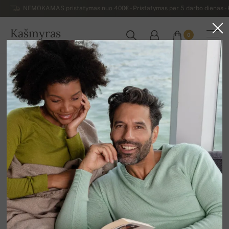
NEMOKAMAS pristatymas nuo 400€ - Pristatymas per 5 darbo dienas - K
Kašmyras
0
LIETUVA
Atgal
Moteriški kašmyro megztiniai
Moteriškos kašmyro suknelės ir tunikos