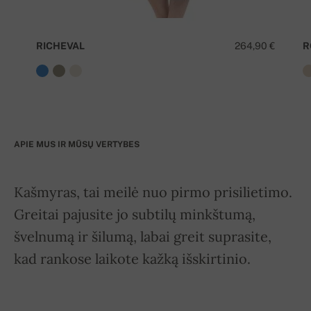
RICHEVAL
264,90 €
R
APIE MUS IR MŪSŲ VERTYBES
Kašmyras, tai meilė nuo pirmo prisilietimo.
Greitai pajusite jo subtilų minkštumą,
švelnumą ir šilumą, labai greit suprasite,
kad rankose laikote kažką išskirtinio.