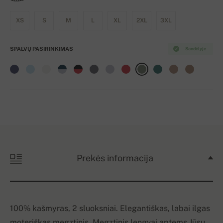
XS
S
M
L
XL
2XL
3XL
SPALVŲ PASIRINKIMAS
Sandėlyje
Prekės informacija
100% kašmyras, 2 sluoksniai. Elegantiškas, labai ilgas
moteriškas megztinis. Megztinis lengvai aptems Jūsų