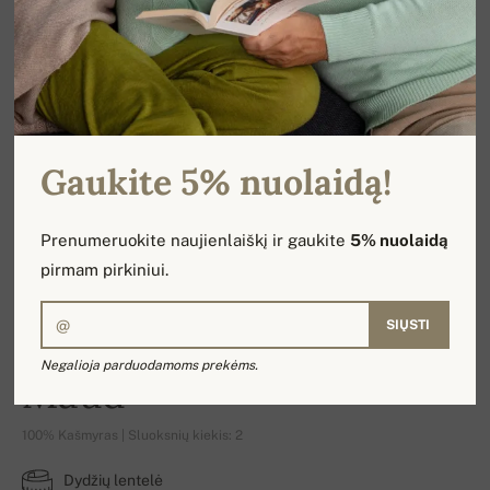
Gaukite 5% nuolaidą!
Prenumeruokite naujienlaiškį ir gaukite
5% nuolaidą
pirmam pirkiniui.
SIŲSTI
Negalioja parduodamoms prekėms.
Maud
100% Kašmyras | Sluoksnių kiekis: 2
Dydžių lentelė