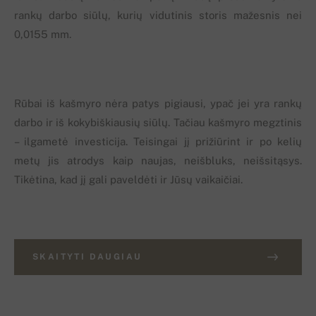
rankų darbo siūlų, kurių vidutinis storis mažesnis nei
0,0155 mm.
Rūbai iš kašmyro nėra patys pigiausi, ypač jei yra rankų
darbo ir iš kokybiškiausių siūlų. Tačiau kašmyro megztinis
– ilgametė investicija. Teisingai jį prižiūrint ir po kelių
metų jis atrodys kaip naujas, neišbluks, neišsitąsys.
Tikėtina, kad jį gali paveldėti ir Jūsų vaikaičiai.
SKAITYTI DAUGIAU