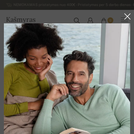
NEMOKAMAS pristatymas nuo 400€ - Pristatymas per 5 darbo dienas - K
Kašmyras
0
LIETUVA
Atgal
Moteriški kašmyro megztiniai
Moteriški megztiniai V formos iškirpte