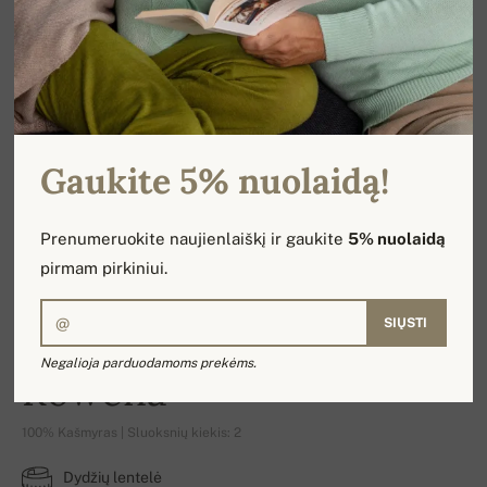
Gaukite 5% nuolaidą!
Prenumeruokite naujienlaiškį ir gaukite
5% nuolaidą
pirmam pirkiniui.
SIŲSTI
Negalioja parduodamoms prekėms.
Rowena
100% Kašmyras | Sluoksnių kiekis: 2
Dydžių lentelė