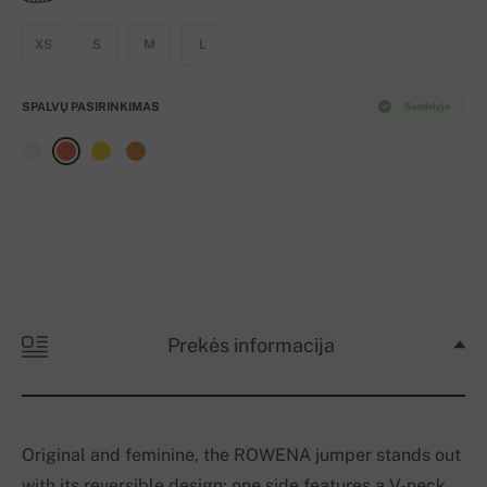
XS
S
M
L
SPALVŲ PASIRINKIMAS
Sandėlyje
Prekės informacija
Original and feminine, the ROWENA jumper stands out
with its reversible design: one side features a V-neck