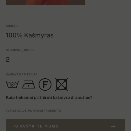
SUDĖTIS
100% Kašmyras
SLUOKSNIŲ KIEKIS
2
KAŠMYRO PRIEŽIŪRA
Kaip tinkamai prižiūrėti kašmyro drabužius?
TURITE KLAUSIMŲ APIE ŠĮ PRODUKTĄ?
PARAŠYKITE MUMS