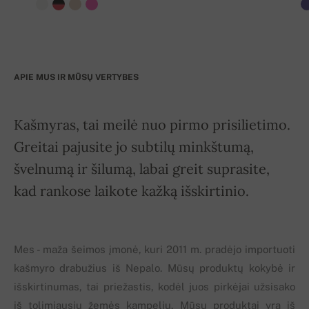
APIE MUS IR MŪSŲ VERTYBES
Kašmyras, tai meilė nuo pirmo prisilietimo.
Greitai pajusite jo subtilų minkštumą,
švelnumą ir šilumą, labai greit suprasite,
kad rankose laikote kažką išskirtinio.
Mes - maža šeimos įmonė, kuri 2011 m. pradėjo importuoti
kašmyro drabužius iš Nepalo. Mūsų produktų kokybė ir
išskirtinumas, tai priežastis, kodėl juos pirkėjai užsisako
iš tolimiausių žemės kampelių. Mūsų produktai yra iš