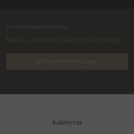
GAUTI NEMOKAMĄ KATALOGĄ
Mieliau renkatės spausdintą katalogą?
UŽSISAKYTI KATALOGĄ
Kašmyras