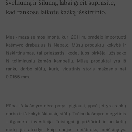
švelnumą ir šilumą, labai greit suprasite,
kad rankose laikote kažką išskirtinio.
Mes - maža šeimos įmonė, kuri 2011 m. pradėjo importuoti
kašmyro drabužius iš Nepalo. Mūsų produktų kokybė ir
išskirtinumas, tai priežastis, kodėl juos pirkėjai užsisako
iš tolimiausių žemės kampelių. Mūsų produktai yra iš
rankų darbo siūlų, kurių vidutinis storis mažesnis nei
0,0155 mm.
Rūbai iš kašmyro nėra patys pigiausi, ypač jei yra rankų
darbo ir iš kokybiškiausių siūlų. Tačiau kašmyro megztinis
– ilgametė investicija. Teisingai jį prižiūrint ir po kelių
metų jis atrodys kaip naujas, neišbluks, neišsitąsys.