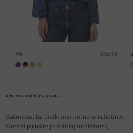
PIA
239,90 €
LI
APIE MUS IR MŪSŲ VERTYBES
Kašmyras, tai meilė nuo pirmo prisilietimo.
Greitai pajusite jo subtilų minkštumą,