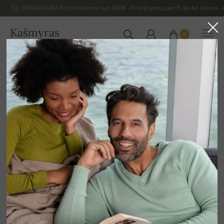
NEMOKAMAS pristatymas nuo 400€ - Pristatymas per 5 darbo dienas - K
Kašmyras
0
LIETUVA
Atgal
Moteriški kašmyro megztiniai
Moteriški kašmyro megztiniai aukštu kaklu