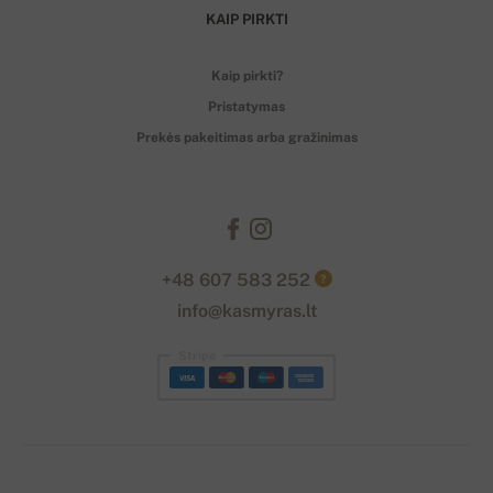
KAIP PIRKTI
Kaip pirkti?
Pristatymas
Prekės pakeitimas arba gražinimas
+48 607 583 252
?
info@kasmyras.lt
Stripe