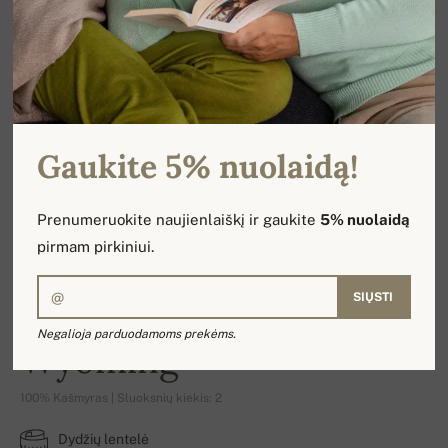
Gaukite 5% nuolaidą!
Prenumeruokite naujienlaiškį ir gaukite
5% nuolaidą
pirmam pirkiniui.
SIŲSTI
Negalioja parduodamoms prekėms.
Wyoming
100% Kašmyras | Sluoksnių kiekis: 2
Dydžių lentelė