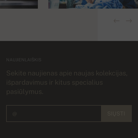
NAUJIENLAIŠKIS
Sekite naujienas apie naujas kolekcijas,
išpardavimus ir kitus specialius
pasiūlymus.
SIŲSTI