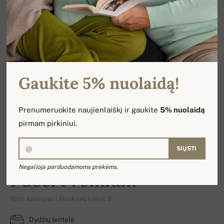
Gaukite 5% nuolaidą!
Prenumeruokite naujienlaiškį ir gaukite
5% nuolaidą
pirmam pirkiniui.
SIŲSTI
Negalioja parduodamoms prekėms.
Pucci Premium
100% Kašmyras | Sluoksnių kiekis: 2
Dydžių lentelė