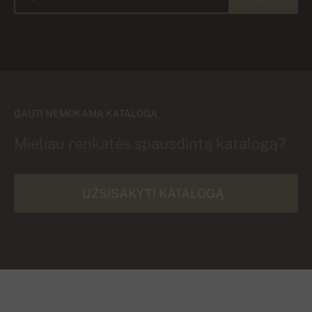
GAUTI NEMOKAMĄ KATALOGĄ
Mieliau renkatės spausdintą katalogą?
UŽSISAKYTI KATALOGĄ