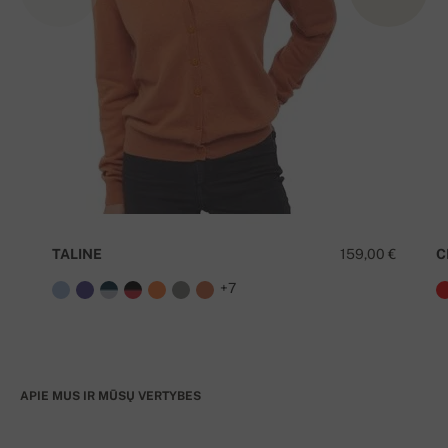
TALINE
159,00 €
C
+7
APIE MUS IR MŪSŲ VERTYBES