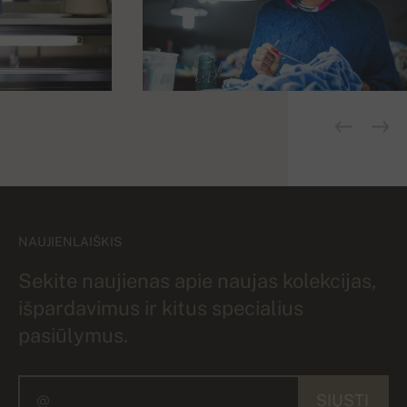
NAUJIENLAIŠKIS
Sekite naujienas apie naujas kolekcijas,
išpardavimus ir kitus specialius
pasiūlymus.
SIŲSTI