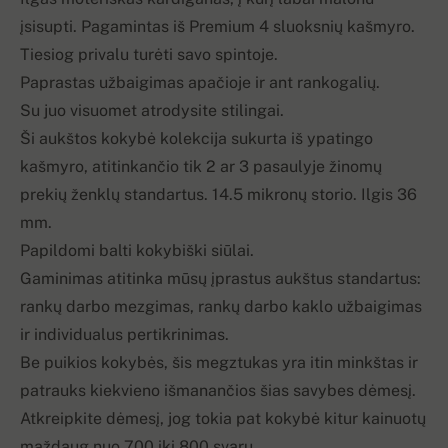
įsisupti. Pagamintas iš Premium 4 sluoksnių kašmyro.
Tiesiog privalu turėti savo spintoje.
Paprastas užbaigimas apačioje ir ant rankogalių.
Su juo visuomet atrodysite stilingai.
Ši aukštos kokybė kolekcija sukurta iš ypatingo
kašmyro, atitinkančio tik 2 ar 3 pasaulyje žinomų
prekių ženklų standartus. 14.5 mikronų storio. Ilgis 36
mm.
Papildomi balti kokybiški siūlai.
Gaminimas atitinka mūsų įprastus aukštus standartus:
rankų darbo mezgimas, rankų darbo kaklo užbaigimas
ir individualus pertikrinimas.
Be puikios kokybės, šis megztukas yra itin minkštas ir
patrauks kiekvieno išmanančios šias savybes dėmesį.
Atkreipkite dėmesį, jog tokia pat kokybė kitur kainuotų
maždaug nuo 700 iki 800 svarų.