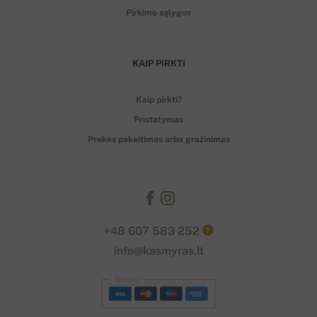
Pirkimo sąlygos
KAIP PIRKTI
Kaip pirkti?
Pristatymas
Prekės pakeitimas arba gražinimas
+48 607 583 252
?
info@kasmyras.lt
Stripe