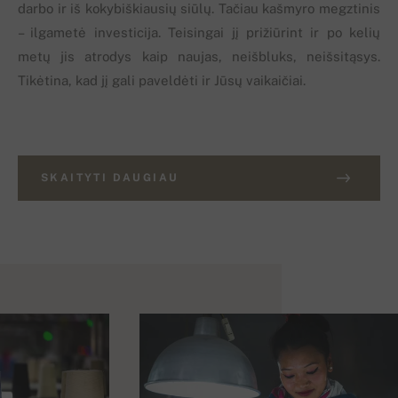
darbo ir iš kokybiškiausių siūlų. Tačiau kašmyro megztinis
– ilgametė investicija. Teisingai jį prižiūrint ir po kelių
metų jis atrodys kaip naujas, neišbluks, neišsitąsys.
Tikėtina, kad jį gali paveldėti ir Jūsų vaikaičiai.
SKAITYTI DAUGIAU