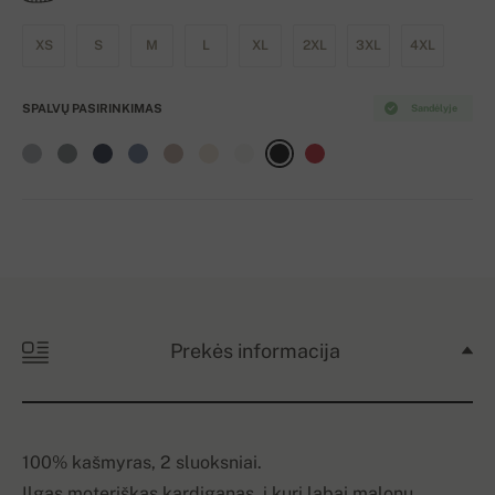
XS
S
M
L
XL
2XL
3XL
4XL
SPALVŲ PASIRINKIMAS
Sandėlyje
Prekės informacija
100% kašmyras, 2 sluoksniai.
Ilgas moteriškas kardiganas, į kurį labai malonu