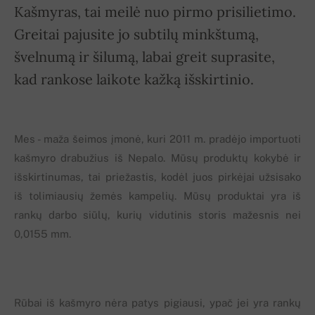
Kašmyras, tai meilė nuo pirmo prisilietimo.
Greitai pajusite jo subtilų minkštumą,
švelnumą ir šilumą, labai greit suprasite,
kad rankose laikote kažką išskirtinio.
Mes - maža šeimos įmonė, kuri 2011 m. pradėjo importuoti
kašmyro drabužius iš Nepalo. Mūsų produktų kokybė ir
išskirtinumas, tai priežastis, kodėl juos pirkėjai užsisako
iš tolimiausių žemės kampelių. Mūsų produktai yra iš
rankų darbo siūlų, kurių vidutinis storis mažesnis nei
0,0155 mm.
Rūbai iš kašmyro nėra patys pigiausi, ypač jei yra rankų