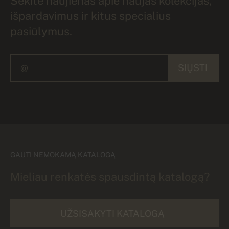
Sekite naujienas apie naujas kolekcijas,
išpardavimus ir kitus specialius
pasiūlymus.
SIŲSTI
GAUTI NEMOKAMĄ KATALOGĄ
Mieliau renkatės spausdintą katalogą?
UŽSISAKYTI KATALOGĄ