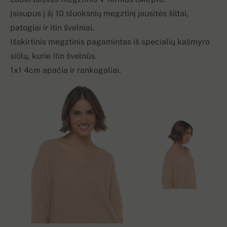
Įsisupus į šį 10 sluoksnių megztinį jausitės šiltai,
patogiai ir itin švelniai.
Išskirtinis megztinis pagamintas iš specialių kašmyro
siūlų, kurie itin švelnūs.
1x1 4cm apačia ir rankogaliai.