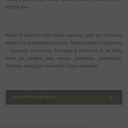
0,0155 mm.
Rūbai iš kašmyro nėra patys pigiausi, ypač jei yra rankų
darbo ir iš kokybiškiausių siūlų. Tačiau kašmyro megztinis
– ilgametė investicija. Teisingai jį prižiūrint ir po kelių
metų jis atrodys kaip naujas, neišbluks, neišsitąsys.
Tikėtina, kad jį gali paveldėti ir Jūsų vaikaičiai.
SKAITYTI DAUGIAU