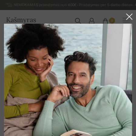
NEMOKAMAS pristatymas nuo 400€ - Pristatymas per 5 darbo dienas - K
Kašmyras
0
LIETUVA
Atgal
Moteriški kašmyro megztiniai
Moteriški megztiniai V formos iškirpte