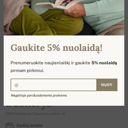
Gaukite 5% nuolaidą!
Prenumeruokite naujienlaiškį ir gaukite
5% nuolaidą
pirmam pirkiniui.
SIŲSTI
Negalioja parduodamoms prekėms.
Daenerys
100% Kašmyras | Sluoksnių kiekis: 10
Dydžių lentelė