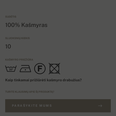
SUDĖTIS
100% Kašmyras
SLUOKSNIŲ KIEKIS
10
KAŠMYRO PRIEŽIŪRA
Kaip tinkamai prižiūrėti kašmyro drabužius?
TURITE KLAUSIMŲ APIE ŠĮ PRODUKTĄ?
PARAŠYKITE MUMS