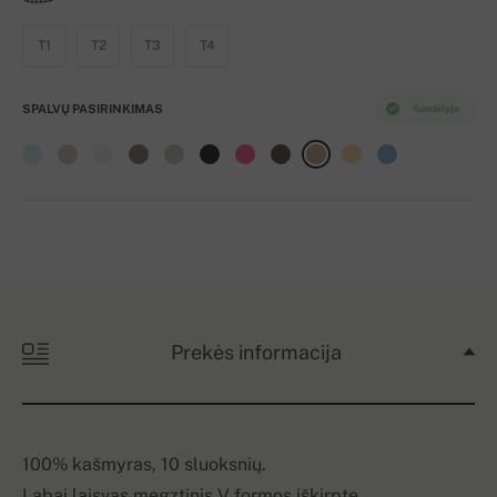
T1
T2
T3
T4
SPALVŲ PASIRINKIMAS
Sandėlyje
Prekės informacija
100% kašmyras, 10 sluoksnių.
Labai laisvas megztinis V formos iškirpte.