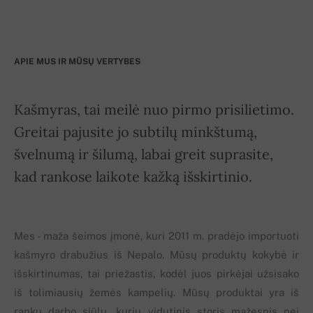
APIE MUS IR MŪSŲ VERTYBES
Kašmyras, tai meilė nuo pirmo prisilietimo.
Greitai pajusite jo subtilų minkštumą,
švelnumą ir šilumą, labai greit suprasite,
kad rankose laikote kažką išskirtinio.
Mes - maža šeimos įmonė, kuri 2011 m. pradėjo importuoti
kašmyro drabužius iš Nepalo. Mūsų produktų kokybė ir
išskirtinumas, tai priežastis, kodėl juos pirkėjai užsisako
iš tolimiausių žemės kampelių. Mūsų produktai yra iš
rankų darbo siūlų, kurių vidutinis storis mažesnis nei