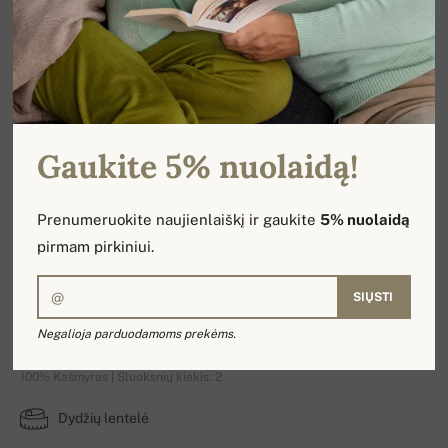
Gaukite 5% nuolaidą!
Prenumeruokite naujienlaiškį ir gaukite
5% nuolaidą
pirmam pirkiniui.
SIŲSTI
Deedee
Negalioja parduodamoms prekėms.
100% Kašmyras | Sluoksnių kiekis: 2
Dydžių lentelė