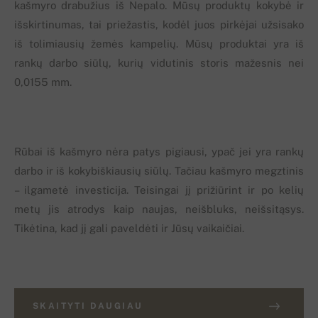
kašmyro drabužius iš Nepalo. Mūsų produktų kokybė ir
išskirtinumas, tai priežastis, kodėl juos pirkėjai užsisako
iš tolimiausių žemės kampelių. Mūsų produktai yra iš
rankų darbo siūlų, kurių vidutinis storis mažesnis nei
0,0155 mm.
Rūbai iš kašmyro nėra patys pigiausi, ypač jei yra rankų
darbo ir iš kokybiškiausių siūlų. Tačiau kašmyro megztinis
– ilgametė investicija. Teisingai jį prižiūrint ir po kelių
metų jis atrodys kaip naujas, neišbluks, neišsitąsys.
Tikėtina, kad jį gali paveldėti ir Jūsų vaikaičiai.
SKAITYTI DAUGIAU