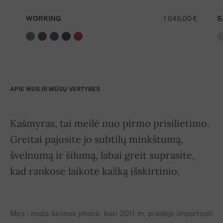
WORKING
1 045,00 €
S
APIE MUS IR MŪSŲ VERTYBES
Kašmyras, tai meilė nuo pirmo prisilietimo.
Greitai pajusite jo subtilų minkštumą,
švelnumą ir šilumą, labai greit suprasite,
kad rankose laikote kažką išskirtinio.
Mes - maža šeimos įmonė, kuri 2011 m. pradėjo importuoti