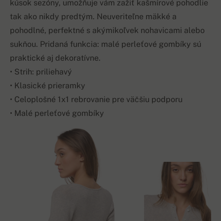
kúsok sezóny, umožňuje vám zažiť kašmírové pohodlie
tak ako nikdy predtým. Neuveriteľne mäkké a
pohodlné, perfektné s akýmikoľvek nohavicami alebo
sukňou. Pridaná funkcia: malé perleťové gombíky sú
praktické aj dekoratívne.
• Strih: priliehavý
• Klasické prieramky
• Celoplošné 1x1 rebrovanie pre väčšiu podporu
• Malé perleťové gombíky