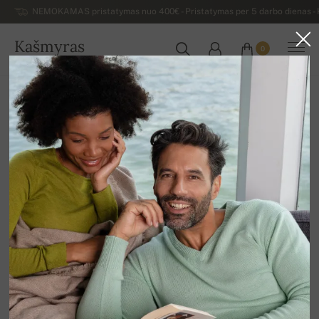
NEMOKAMAS pristatymas nuo 400€ - Pristatymas per 5 darbo dienas - K
Kašmyras
0
LIETUVA
Atgal
Kiti
Kiti kašmyro rūbai