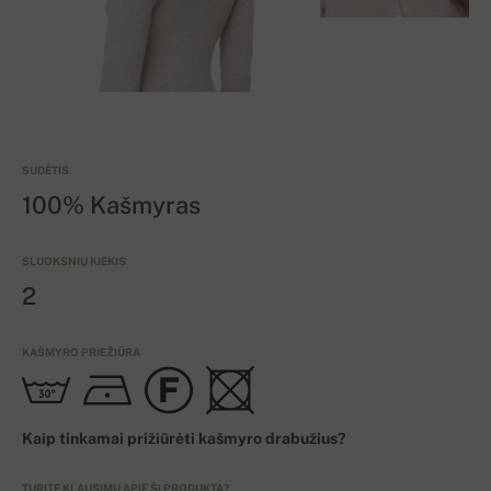
SUDĖTIS
100% Kašmyras
SLUOKSNIŲ KIEKIS
2
KAŠMYRO PRIEŽIŪRA
Kaip tinkamai prižiūrėti kašmyro drabužius?
TURITE KLAUSIMŲ APIE ŠĮ PRODUKTĄ?