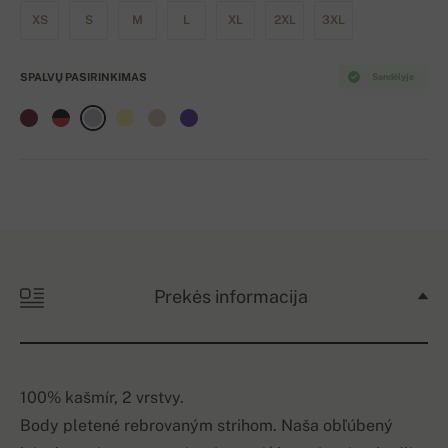
XS
S
M
L
XL
2XL
3XL
SPALVŲ PASIRINKIMAS
Sandėlyje
Prekės informacija
100% kašmír, 2 vrstvy.
Body pletené rebrovaným strihom. Naša obľúbený