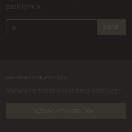
pasiūlymus.
SIŲSTI
GAUTI NEMOKAMĄ KATALOGĄ
Mieliau renkatės spausdintą katalogą?
UŽSISAKYTI KATALOGĄ