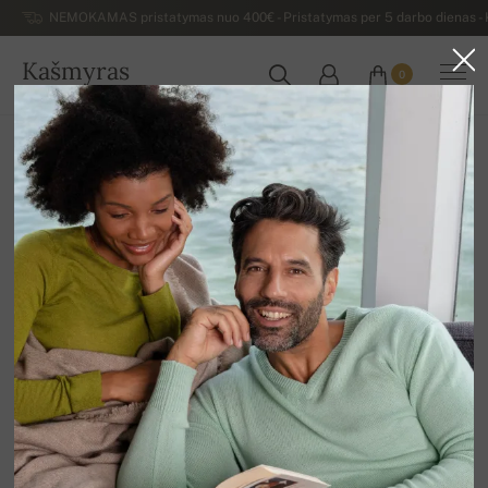
NEMOKAMAS pristatymas nuo 400€ - Pristatymas per 5 darbo dienas - K
Kašmyras
0
LIETUVA
Atgal
Išpardavimas
KITI