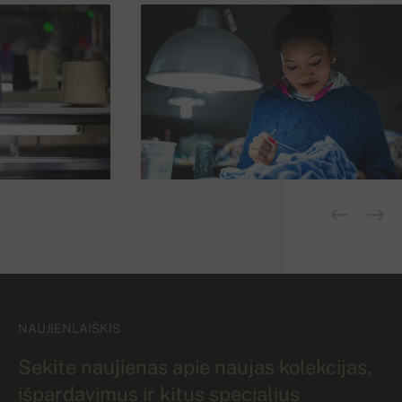
NAUJIENLAIŠKIS
Sekite naujienas apie naujas kolekcijas,
išpardavimus ir kitus specialius