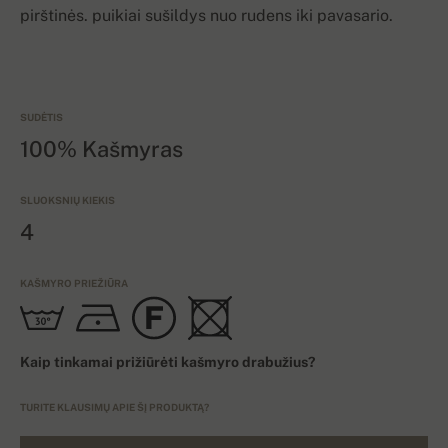
pirštinės. puikiai sušildys nuo rudens iki pavasario.
SUDĖTIS
100% Kašmyras
SLUOKSNIŲ KIEKIS
4
KAŠMYRO PRIEŽIŪRA
Kaip tinkamai prižiūrėti kašmyro drabužius?
TURITE KLAUSIMŲ APIE ŠĮ PRODUKTĄ?