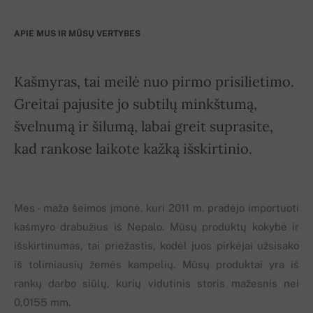
APIE MUS IR MŪSŲ VERTYBES
Kašmyras, tai meilė nuo pirmo prisilietimo.
Greitai pajusite jo subtilų minkštumą,
švelnumą ir šilumą, labai greit suprasite,
kad rankose laikote kažką išskirtinio.
Mes - maža šeimos įmonė, kuri 2011 m. pradėjo importuoti
kašmyro drabužius iš Nepalo. Mūsų produktų kokybė ir
išskirtinumas, tai priežastis, kodėl juos pirkėjai užsisako
iš tolimiausių žemės kampelių. Mūsų produktai yra iš
rankų darbo siūlų, kurių vidutinis storis mažesnis nei
0,0155 mm.