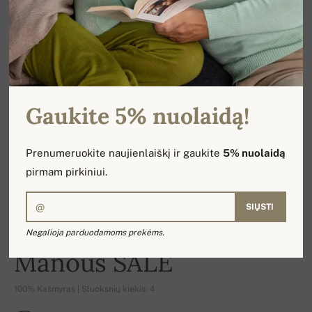
Gaukite 5% nuolaidą!
Prenumeruokite naujienlaiškį ir gaukite
5% nuolaidą
pirmam pirkiniui.
SIŲSTI
Negalioja parduodamoms prekėms.
-13%
Manous SALE
100% Kašmyras | Sluoksnių kiekis: 4