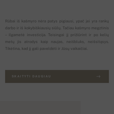
Rūbai iš kašmyro nėra patys pigiausi, ypač jei yra rankų
darbo ir iš kokybiškiausių siūlų. Tačiau kašmyro megztinis
– ilgametė investicija. Teisingai jį prižiūrint ir po kelių
metų jis atrodys kaip naujas, neišbluks, neišsitąsys.
Tikėtina, kad jį gali paveldėti ir Jūsų vaikaičiai.
SKAITYTI DAUGIAU