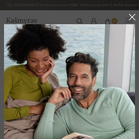
NEMOKAMAS pristatymas nuo 400€ - Pristatymas per 5 darbo dienas - K
Kašmyras
0
LIETUVA
Atgal
Išpardavimas