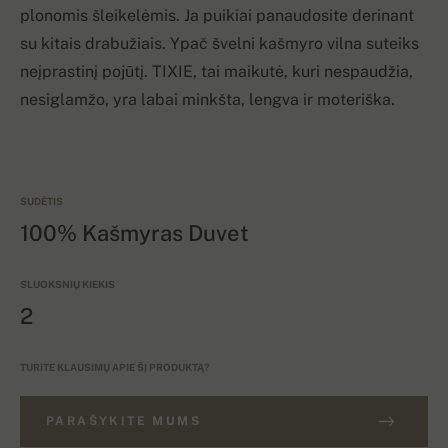
plonomis šleikelėmis. Ja puikiai panaudosite derinant
su kitais drabužiais. Ypač švelni kašmyro vilna suteiks
neįprastinį pojūtį. TIXIE, tai maikutė, kuri nespaudžia,
nesiglamžo, yra labai minkšta, lengva ir moteriška.
SUDĖTIS
100% Kašmyras Duvet
SLUOKSNIŲ KIEKIS
2
TURITE KLAUSIMŲ APIE ŠĮ PRODUKTĄ?
PARAŠYKITE MUMS