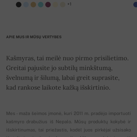
+1
APIE MUS IR MŪSŲ VERTYBES
Kašmyras, tai meilė nuo pirmo prisilietimo.
Greitai pajusite jo subtilų minkštumą,
švelnumą ir šilumą, labai greit suprasite,
kad rankose laikote kažką išskirtinio.
Mes - maža šeimos įmonė, kuri 2011 m. pradėjo importuoti
kašmyro drabužius iš Nepalo. Mūsų produktų kokybė ir
išskirtinumas, tai priežastis, kodėl juos pirkėjai užsisako