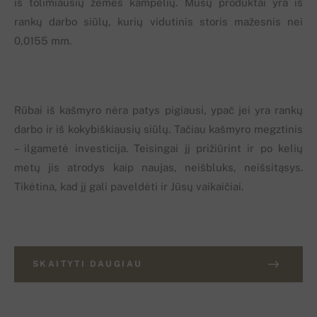
iš tolimiausių žemės kampelių. Mūsų produktai yra iš
rankų darbo siūlų, kurių vidutinis storis mažesnis nei
0,0155 mm.
Rūbai iš kašmyro nėra patys pigiausi, ypač jei yra rankų
darbo ir iš kokybiškiausių siūlų. Tačiau kašmyro megztinis
– ilgametė investicija. Teisingai jį prižiūrint ir po kelių
metų jis atrodys kaip naujas, neišbluks, neišsitąsys.
Tikėtina, kad jį gali paveldėti ir Jūsų vaikaičiai.
SKAITYTI DAUGIAU