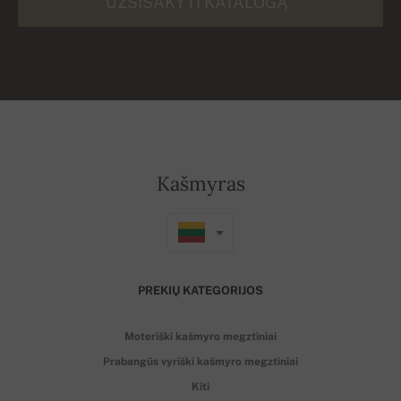
UŽSISAKYTI KATALOGĄ
Kašmyras
PREKIŲ KATEGORIJOS
Moteriški kašmyro megztiniai
Prabangūs vyriški kašmyro megztiniai
Kiti