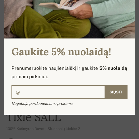
Gaukite 5% nuolaidą!
Prenumeruokite naujienlaiškį ir gaukite
5% nuolaidą
pirmam pirkiniui.
SIŲSTI
Negalioja parduodamoms prekėms.
-16%
Tixie SALE
100% Kašmyras Duvet | Sluoksnių kiekis: 2