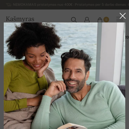
NEMOKAMAS pristatymas nuo 400€ - Pristatymas per 5 darbo dienas - K
Kašmyras
0
LIETUVA
VISOS PREKĖS
PAVASARIS / VASARA
IŠSKIRTINĖ KOLEKCIJA 2
Išskirtinė kolekcija 2026
12
Rūšiuoti pagal
Filtras