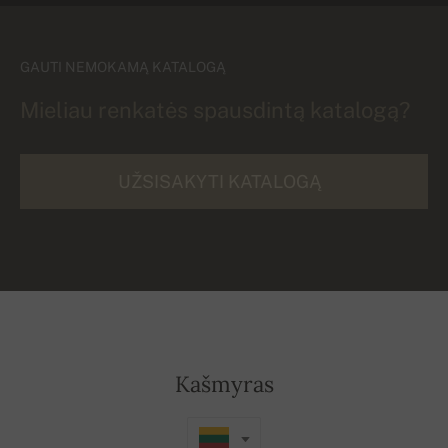
GAUTI NEMOKAMĄ KATALOGĄ
Mieliau renkatės spausdintą katalogą?
UŽSISAKYTI KATALOGĄ
Kašmyras