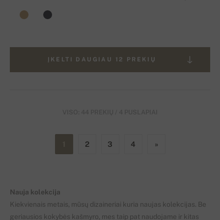
ĮKELTI DAUGIAU 12 PREKIŲ
VISO: 44 PREKIŲ / 4 PUSLAPIAI
1
2
3
4
»
Nauja kolekcija
Kiekvienais metais, mūsų dizaineriai kuria naujas kolekcijas. Be
geriausios kokybės kašmyro, mes taip pat naudojame ir kitas