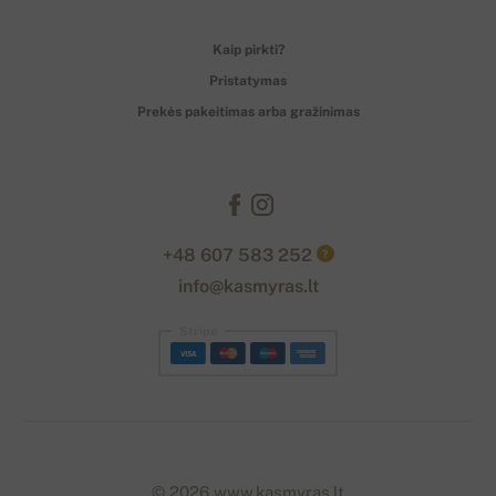
Kaip pirkti?
Pristatymas
Prekės pakeitimas arba gražinimas
+48 607 583 252
?
info@kasmyras.lt
Stripe
© 2026 www.kasmyras.lt