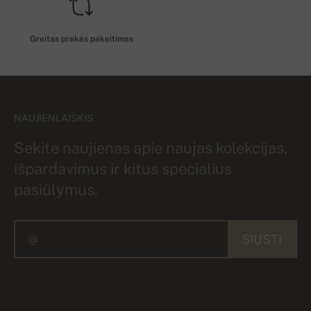
Greitas prekės pakeitimas
NAUJIENLAIŠKIS
Sekite naujienas apie naujas kolekcijas,
išpardavimus ir kitus specialius
pasiūlymus.
SIŲSTI