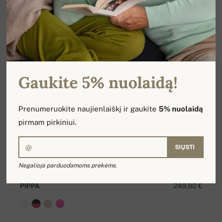
Gaukite 5% nuolaidą!
Prenumeruokite naujienlaiškį ir gaukite
5% nuolaidą
pirmam pirkiniui.
SIŲSTI
Negalioja parduodamoms prekėms.
PIPPA
249,90 €