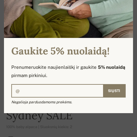
Gaukite 5% nuolaidą!
Prenumeruokite naujienlaiškį ir gaukite
5% nuolaidą
pirmam pirkiniui.
SIŲSTI
Negalioja parduodamoms prekėms.
-16%
Sydney SALE
100% baby alpaca | Sluoksnių kiekis: 2