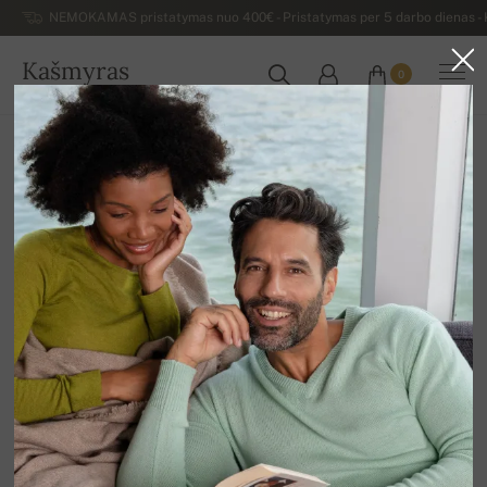
NEMOKAMAS pristatymas nuo 400€ - Pristatymas per 5 darbo dienas - K
Kašmyras
0
LIETUVA
Atgal
Išpardavimas