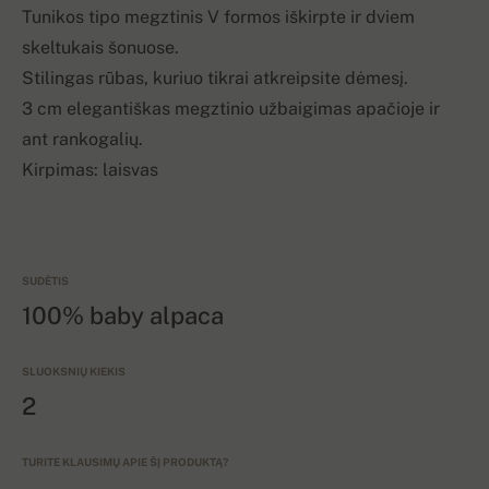
Tunikos tipo megztinis V formos iškirpte ir dviem
skeltukais šonuose.
Stilingas rūbas, kuriuo tikrai atkreipsite dėmesį.
3 cm elegantiškas megztinio užbaigimas apačioje ir
ant rankogalių.
Kirpimas: laisvas
SUDĖTIS
100% baby alpaca
SLUOKSNIŲ KIEKIS
2
TURITE KLAUSIMŲ APIE ŠĮ PRODUKTĄ?