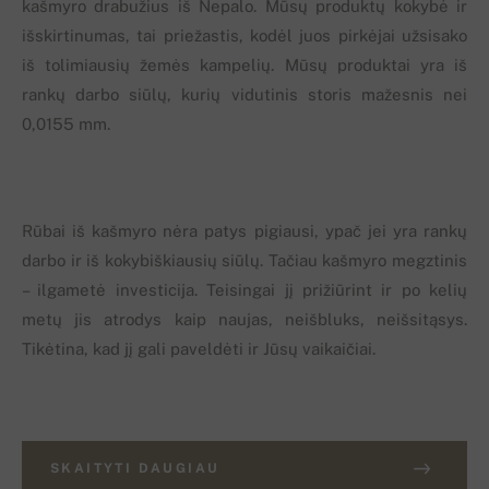
kašmyro drabužius iš Nepalo. Mūsų produktų kokybė ir
išskirtinumas, tai priežastis, kodėl juos pirkėjai užsisako
iš tolimiausių žemės kampelių. Mūsų produktai yra iš
rankų darbo siūlų, kurių vidutinis storis mažesnis nei
0,0155 mm.
Rūbai iš kašmyro nėra patys pigiausi, ypač jei yra rankų
darbo ir iš kokybiškiausių siūlų. Tačiau kašmyro megztinis
– ilgametė investicija. Teisingai jį prižiūrint ir po kelių
metų jis atrodys kaip naujas, neišbluks, neišsitąsys.
Tikėtina, kad jį gali paveldėti ir Jūsų vaikaičiai.
SKAITYTI DAUGIAU