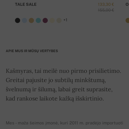
TALE SALE
133,30 €
O
155,00 €
+1
APIE MUS IR MŪSŲ VERTYBES
Kašmyras, tai meilė nuo pirmo prisilietimo.
Greitai pajusite jo subtilų minkštumą,
švelnumą ir šilumą, labai greit suprasite,
kad rankose laikote kažką išskirtinio.
Mes - maža šeimos įmonė, kuri 2011 m. pradėjo importuoti